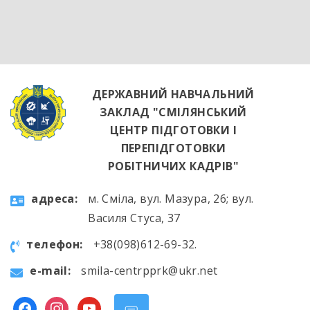
місце успішного кухаря. Цей візит став
яскравим підтвердженням того, що сучасні
роботодавці щиро зацікавлені у
висококваліфікованих майбутніх фахівцях. […]
ДЕРЖАВНИЙ НАВЧАЛЬНИЙ
ЗАКЛАД "СМІЛЯНСЬКИЙ
ЦЕНТР ПІДГОТОВКИ І
ПЕРЕПІДГОТОВКИ
РОБІТНИЧИХ КАДРІВ"
aдресa:
м. Сміла, вул. Мазура, 26; вул.
Василя Стуса, 37
телефон:
+38(098)612-69-32.
e-mail:
smila-centrpprk@ukr.net
facebook
instagram
youtube