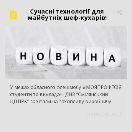
електрозварник ручного зварювання.
Сучасний автослюсар — це вже давно не про
Сучасні технології для
«просто крутити гайки». Це інтелектуальна
майбутніх шеф-кухарів!
праця, комп’ютерна діагностика, знання
інженерії та філігранна майстерність […]
У межах обласного флешмобу #МОЯПРОФЕСІЯ
студенти та викладачі ДНЗ “Смілянський
ЦППРК” завітали на захопливу виробничу
екскурсію до оновленої кулінарної локації
Читати детальніше
НВК “Лідер”. Світлі кахлі, інноваційне
обладнання та потужна витяжна система —
саме так сьогодні виглядає сучасне робоче