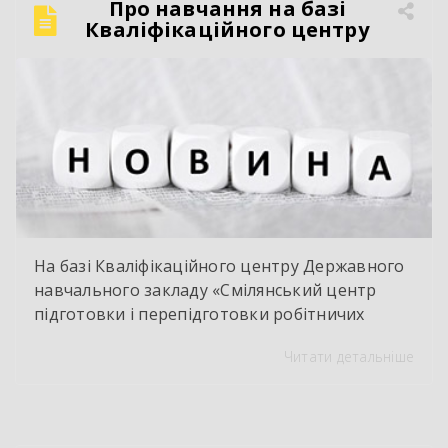
Про навчання на базі
Кваліфікаційного центру
На базі Кваліфікаційного центру Державного
навчального закладу «Смілянський центр
підготовки і перепідготовки робітничих
кадрів» у червні 2026 року здійснено
Читати детальніше
оцінювання і визнання результатів
навчання групи працівників ТОВ « Ектолайн
– захід». За результатами навчання
здобувачі отримали сертифікати про