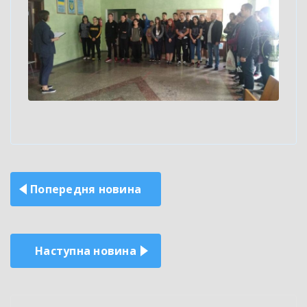
Навігація
Попередня новина
записів
Наступна новина