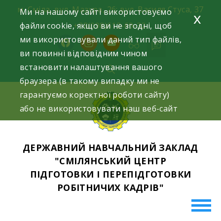
Skip
м. Сміла, вул. Мазура, 26; вул. Василя Стуса, 37
Ми на нашому сайті використовуємо
x
to
файли cookie, якщо ви не згодні, щоб
+38(098)612-69-32.
content
ми використовували даний тип файлів,
facebook
instagram
youtube
ви повинні відповідним чином
встановити налаштування вашого
браузера (в такому випадку ми не
гарантуємо коректної роботи сайту)
або не використовувати наш веб-сайт
ДЕРЖАВНИЙ НАВЧАЛЬНИЙ ЗАКЛАД
"СМІЛЯНСЬКИЙ ЦЕНТР
ПІДГОТОВКИ І ПЕРЕПІДГОТОВКИ
РОБІТНИЧИХ КАДРІВ"