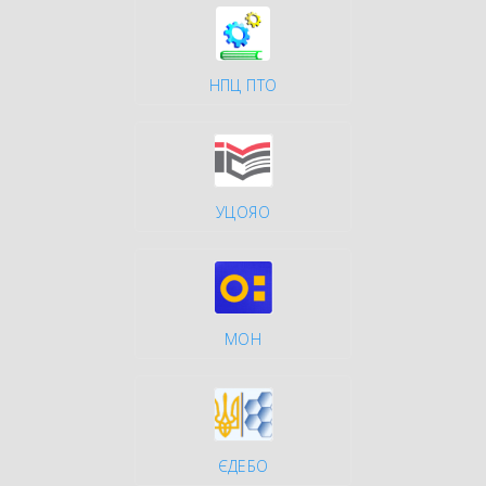
НПЦ ПТО
УЦОЯО
МОН
ЄДЕБО