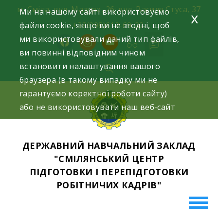
Skip
м. Сміла, вул. Мазура, 26; вул. Василя Стуса, 37
Ми на нашому сайті використовуємо
x
to
файли cookie, якщо ви не згодні, щоб
+38(098)612-69-32.
content
ми використовували даний тип файлів,
facebook
instagram
youtube
ви повинні відповідним чином
встановити налаштування вашого
браузера (в такому випадку ми не
гарантуємо коректної роботи сайту)
або не використовувати наш веб-сайт
ДЕРЖАВНИЙ НАВЧАЛЬНИЙ ЗАКЛАД
"СМІЛЯНСЬКИЙ ЦЕНТР
ПІДГОТОВКИ І ПЕРЕПІДГОТОВКИ
РОБІТНИЧИХ КАДРІВ"