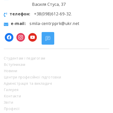
Василя Стуса, 37
телефон:
+38(098)612-69-32.
e-mail:
smila-centrpprk@ukr.net
facebook
instagram
youtube
Студентам і педагогам
Вступникам
Новини
Центри професійної підготовки
Адміністрація та викладачі
Галерея
Контакти
Звіти
Професії