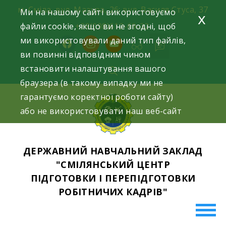
Skip
м. Сміла, вул. Мазура, 26; вул. Василя Стуса, 37
Ми на нашому сайті використовуємо
x
to
файли cookie, якщо ви не згодні, щоб
+38(098)612-69-32.
content
ми використовували даний тип файлів,
facebook
instagram
youtube
ви повинні відповідним чином
встановити налаштування вашого
браузера (в такому випадку ми не
гарантуємо коректної роботи сайту)
або не використовувати наш веб-сайт
ДЕРЖАВНИЙ НАВЧАЛЬНИЙ ЗАКЛАД
"СМІЛЯНСЬКИЙ ЦЕНТР
ПІДГОТОВКИ І ПЕРЕПІДГОТОВКИ
РОБІТНИЧИХ КАДРІВ"