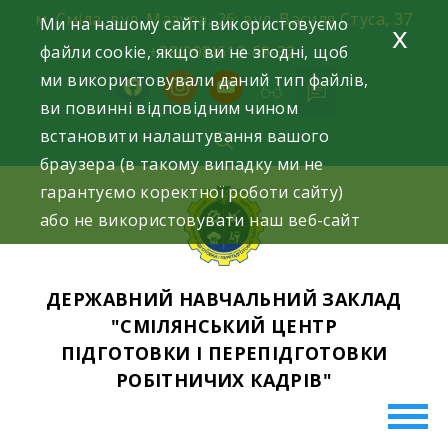
Skip
м. Сміла, вул. Мазура, 26; вул. Василя Стуса, 37
Ми на нашому сайті використовуємо
x
to
файли cookie, якщо ви не згодні, щоб
+38(098)612-69-32.
content
ми використовували даний тип файлів,
facebook
instagram
youtube
ви повинні відповідним чином
встановити налаштування вашого
браузера (в такому випадку ми не
гарантуємо коректної роботи сайту)
або не використовувати наш веб-сайт
ДЕРЖАВНИЙ НАВЧАЛЬНИЙ ЗАКЛАД
"СМІЛЯНСЬКИЙ ЦЕНТР
ПІДГОТОВКИ І ПЕРЕПІДГОТОВКИ
РОБІТНИЧИХ КАДРІВ"