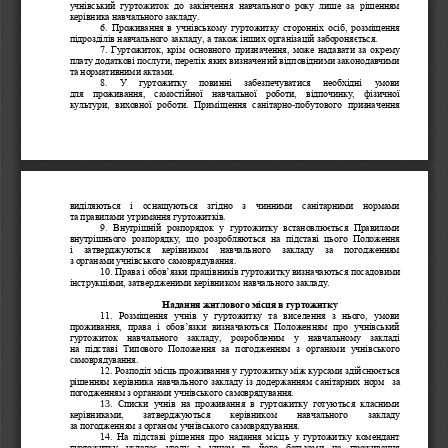
учнівський  гуртожиток  до  закінчення  навчального  року  лише  за  рішенням 
керівника
навчального закладу. 
6. Проживання в учнівському гуртожитку сторонніх осіб, розміщення 
підрозділів навчального закладу, а також інших організацій забороняється. 
7. Гуртожиток, крім основного призначення, може надавати за окрему 
плату додаткові послуги, 
перелік яких визначений відповідними законодавчими 
та нормативними актами. 
8.  У  гуртожитку  повинні  забезпечуватися  необхідні  умови                       
для  проживання,  самостійної  навчальної  роботи,  відпочинку,  фізичної 
культури,  виховної  роботи.  При
міщення  санітарно
-
побутового  призначення 
виділяються  і  оснащуються  згідно  з  чинними  санітарними  нормами                       
та правилами утримання гуртожитків. 
9.  Внутрішній  розпорядок  у  гуртожитку  встановлюється  Правилами 
внутрішнього  розпорядку, 
що  розробляються  на  підставі  цього  Положення                    
і  затверджуються  керівником  навчального  закладу  за  погодженням 
з органами учнівського самоврядування. 
10. Права і обов’язки працівників гуртожитку визначаються посад
овими 
інструкціями, затвердженими керівником навчального закладу. 
Надання житлового місця в гуртожитку
11.  Розміщення  учнів  у  гуртожитку  та  виселення  з  нього,  умови 
проживання,  права  і  обов’язки  визначаються  Положенням  про  учнівський 
гуртожиток  навчально
го  закладу,  розробленим  у  навчальному  закладі                     
на  підставі  Типового  Положення  за  погодженням  з  органами  учнівського 
самоврядування. 
12. Розподіл місць проживання у гуртожитку між курсами здійснюється 
рішенням керівника навчального зак
ладу із додержанням санітарних норм 
за 
погодженням з органами учнівського самоврядування. 
13.
Списки  учнів  на проживання в гуртожитку готуються класними 
керівниками,   затверджуються   керівником   навчального   закладу 
за погодження
м з органом учнівського самоврядування. 
14. На підставі рішення про надання місць у гуртожитку комендант 
гуртожитку  укладає  угоду  з  учнем  та  його  батьками  на  проживання                       