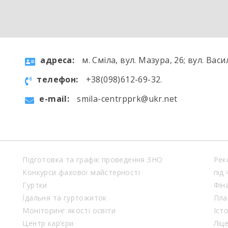
aдресa:
м. Сміла, вул. Мазура, 26; вул. Васи
телефон:
+38(098)612-69-32.
e-mail:
smila-centrpprk@ukr.net
Підготовка та графік проведення ЗНО
Рек
Конкурси фахової майстерності
під
Гуртки
Фін
Їдальня та гуртожиток
Пла
Моніторинг якості освіти
Іст
Центр кар’єри
Ліц