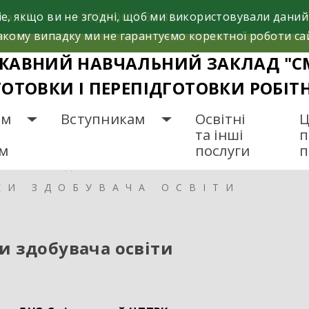
e, якщо ви не згодні, щоб ми використовували даний
са, 37
+38(098)612-69-32.
кому випадку ми не гарантуємо коректної роботи са
ЖАВНИЙ НАВЧАЛЬНИЙ ЗАКЛАД "С
ГОТОВКИ І ПЕРЕПІДГОТОВКИ РОБІТ
ам
Вступникам
Освітні
Ц
та інші
п
ам
послуги
п
М І ПЕДАГОГАМ
КИ ЗДОБУВАЧА ОСВІТИ
ки здобувача освіти