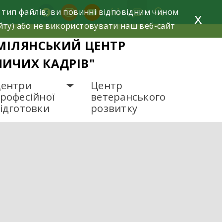
facebook
instagram
youtube
 тип файлів, ви повинні відповідним чином
x
йту) або не використовувати наш веб-сайт
МІЛЯНСЬКИЙ ЦЕНТР
НИЧИХ КАДРІВ"
ентри
Центр
рофесійної
ветеранського
ідготовки
розвитку