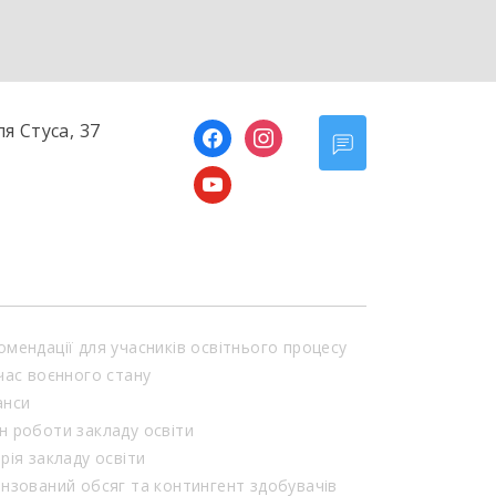
ля Стуса, 37
facebook
instagram
youtube
омендації для учасників освітнього процесу
 час воєнного стану
анси
н роботи закладу освіти
орія закладу освіти
ензований обсяг та контингент здобувачів