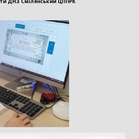
іти ДНЗ Смілянський ЦППРК