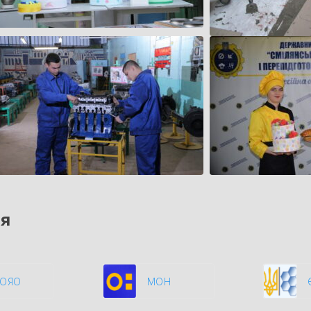
ня
ЦОЯО
МОН