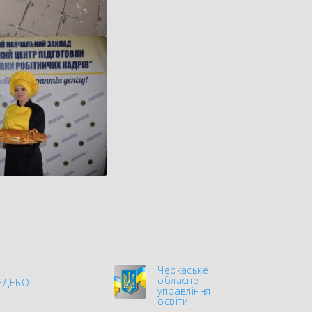
Черкаське
обласне
ЄДЕБО
управління
освіти