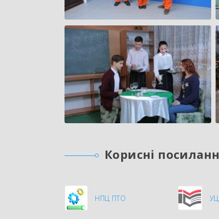
Корисні посилан
НПЦ ПТО
У