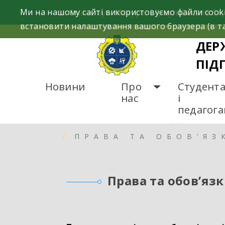
Skip
Ми на нашому сайті використовуємо файли cooki
м. Сміла, вул. Мазура, 26; вул. Василя Сту
to
встановити налаштування вашого браузера (в та
content
ДЕР
ПІД
Новини
Про
Студент
нас
і
педагог
ГОЛОВНА
СТУДЕНТА
ПРАВА ТА ОБОВ’ЯЗ
Права та обов’яз