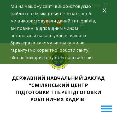
Skip
м. Сміла, вул. Мазура, 26; вул. Василя Стуса, 37
Ми на нашому сайті використовуємо
x
to
файли cookie, якщо ви не згодні, щоб
+38(098)612-69-32.
content
ми використовували даний тип файлів,
facebook
instagram
youtube
ви повинні відповідним чином
встановити налаштування вашого
браузера (в такому випадку ми не
гарантуємо коректної роботи сайту)
або не використовувати наш веб-сайт
ДЕРЖАВНИЙ НАВЧАЛЬНИЙ ЗАКЛАД
"СМІЛЯНСЬКИЙ ЦЕНТР
ПІДГОТОВКИ І ПЕРЕПІДГОТОВКИ
РОБІТНИЧИХ КАДРІВ"