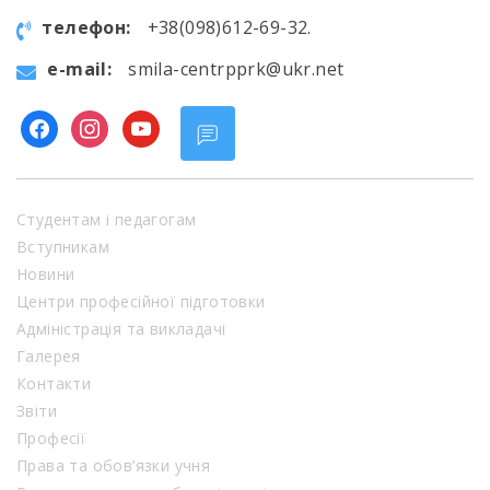
телефон:
+38(098)612-69-32.
e-mail:
smila-centrpprk@ukr.net
facebook
instagram
youtube
Студентам і педагогам
Вступникам
Новини
Центри професійної підготовки
Адміністрація та викладачі
Галерея
Контакти
Звіти
Професії
Права та обов’язки учня