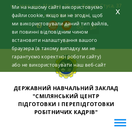
Skip
м. Сміла, вул. Мазура, 26; вул. Василя Стуса, 37
Ми на нашому сайті використовуємо
x
to
файли cookie, якщо ви не згодні, щоб
+38(098)612-69-32.
content
ми використовували даний тип файлів,
facebook
instagram
youtube
ви повинні відповідним чином
встановити налаштування вашого
браузера (в такому випадку ми не
гарантуємо коректної роботи сайту)
або не використовувати наш веб-сайт
ДЕРЖАВНИЙ НАВЧАЛЬНИЙ ЗАКЛАД
"СМІЛЯНСЬКИЙ ЦЕНТР
ПІДГОТОВКИ І ПЕРЕПІДГОТОВКИ
РОБІТНИЧИХ КАДРІВ"