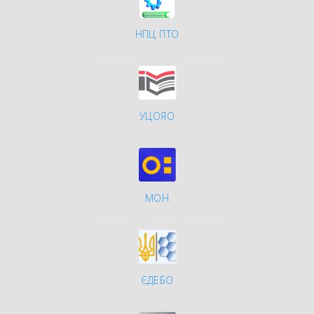
НПЦ ПТО
УЦОЯО
МОН
ЄДЕБО