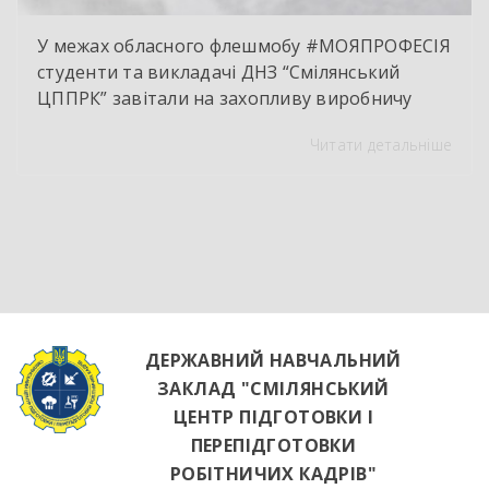
У межах обласного флешмобу #МОЯПРОФЕСІЯ
студенти та викладачі ДНЗ “Смілянський
ЦППРК” завітали на захопливу виробничу
екскурсію до оновленої кулінарної локації
Читати детальніше
НВК “Лідер”. Світлі кахлі, інноваційне
обладнання та потужна витяжна система —
саме так сьогодні виглядає сучасне робоче
місце успішного кухаря. Цей візит став
яскравим підтвердженням того, що сучасні
роботодавці щиро зацікавлені у
висококваліфікованих майбутніх фахівцях. […]
ДЕРЖАВНИЙ НАВЧАЛЬНИЙ
ЗАКЛАД "СМІЛЯНСЬКИЙ
ЦЕНТР ПІДГОТОВКИ І
ПЕРЕПІДГОТОВКИ
РОБІТНИЧИХ КАДРІВ"