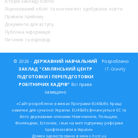
Історія закладу освіти
Ліцензований обсяг та контингент здобувачів освіти
Правила прийому
Документи для вступу
Публічна інформація
Питання та відповіді
© 2026 -
ДЕРЖАВНИЙ НАВЧАЛЬНИЙ
Розроблено
ЗАКЛАД "СМІЛЯНСЬКИЙ ЦЕНТР
IT-Gravity
ПІДГОТОВКИ І ПЕРЕПІДГОТОВКИ
РОБІТНИЧИХ КАДРІВ"
Всі права
захищено
«Сайт розроблено в межах Програми EU4Skills: Кращі
навички для сучасної України. EU4Skills фінансується ЄС та
його державами-членами Німеччиною, Польщею,
Фінляндією, Естонією, і має на меті підтримку реформи
профтехосвіти в Україні»
Домен зареєстровано в
www.x-host.ua