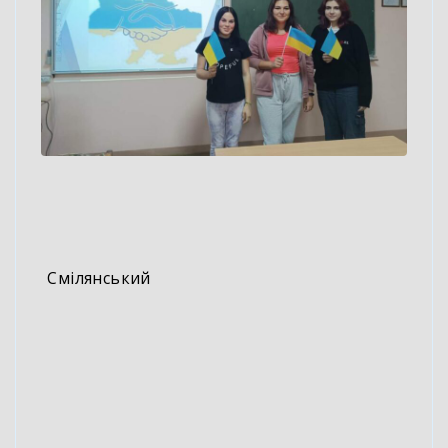
В рамках Тижня громадянського
суспільства для здобувачів освіти групи
16/22 Державного навчального закладу
“
Смілянський
центр підготовки та
перепідготовки робітничих кадрів” було
проведено виховну годину “Громадянське
суспільство – це ми”. На занятті було
з’яcовано зміст поняття “громадянське
суспільство”, звернено увагу на його
ознаки. Учнівська молодь усвідомила, що