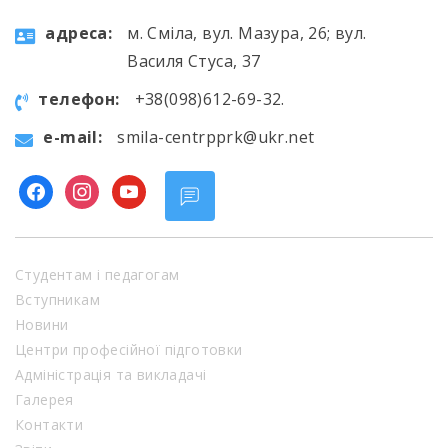
aдресa:
м. Сміла, вул. Мазура, 26; вул.
Василя Стуса, 37
телефон:
+38(098)612-69-32.
e-mail:
smila-centrpprk@ukr.net
facebook
instagram
youtube
Студентам і педагогам
Вступникам
Новини
Центри професійної підготовки
Адміністрація та викладачі
Галерея
Контакти