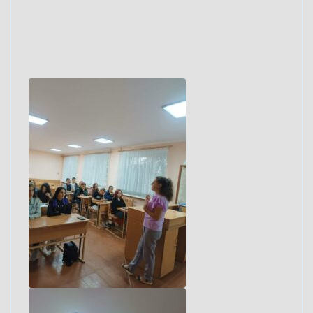
зібратися разом -це початок, триматися
разом – це процес, працювати разом – це
успіх.