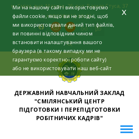
Skip
м. Сміла, вул. Мазура, 26; вул. Василя Стуса, 37
Ми на нашому сайті використовуємо
x
to
файли cookie, якщо ви не згодні, щоб
+38(098)612-69-32.
content
ми використовували даний тип файлів,
facebook
instagram
youtube
ви повинні відповідним чином
встановити налаштування вашого
браузера (в такому випадку ми не
гарантуємо коректної роботи сайту)
або не використовувати наш веб-сайт
ДЕРЖАВНИЙ НАВЧАЛЬНИЙ ЗАКЛАД
"СМІЛЯНСЬКИЙ ЦЕНТР
ПІДГОТОВКИ І ПЕРЕПІДГОТОВКИ
РОБІТНИЧИХ КАДРІВ"