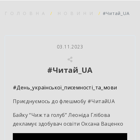
ГОЛОВНА
НОВИНИ
#Читай_UA
03.11.2023
#Читай_UA
#День_української_писемності_та_мови
Приєднуємось до флешмобу #ЧитайUA
Байку “Чиж та голуб” Леоніда Глібова
декламує здобувач освіти Оксана Ваценко