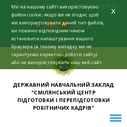
Skip
м. Сміла, вул. Мазура, 26; вул. Василя Стуса, 37
Ми на нашому сайті використовуємо
x
to
файли cookie, якщо ви не згодні, щоб
+38(098)612-69-32.
content
ми використовували даний тип файлів,
facebook
instagram
youtube
ви повинні відповідним чином
встановити налаштування вашого
браузера (в такому випадку ми не
гарантуємо коректної роботи сайту)
або не використовувати наш веб-сайт
ДЕРЖАВНИЙ НАВЧАЛЬНИЙ ЗАКЛАД
"СМІЛЯНСЬКИЙ ЦЕНТР
ПІДГОТОВКИ І ПЕРЕПІДГОТОВКИ
РОБІТНИЧИХ КАДРІВ"