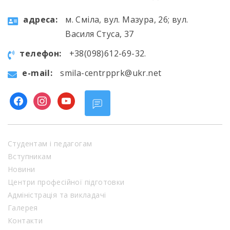
aдресa:
м. Сміла, вул. Мазура, 26; вул.
Василя Стуса, 37
телефон:
+38(098)612-69-32.
e-mail:
smila-centrpprk@ukr.net
facebook
instagram
youtube
Студентам і педагогам
Вступникам
Новини
Центри професійної підготовки
Адміністрація та викладачі
Галерея
Контакти