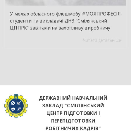
У межах обласного флешмобу #МОЯПРОФЕСІЯ
студенти та викладачі ДНЗ “Смілянський
ЦППРК” завітали на захопливу виробничу
екскурсію до оновленої кулінарної локації
Читати детальніше
НВК “Лідер”. Світлі кахлі, інноваційне
обладнання та потужна витяжна система —
саме так сьогодні виглядає сучасне робоче
місце успішного кухаря. Цей візит став
яскравим підтвердженням того, що сучасні
роботодавці щиро зацікавлені у
висококваліфікованих майбутніх фахівцях. […]
ДЕРЖАВНИЙ НАВЧАЛЬНИЙ
ЗАКЛАД "СМІЛЯНСЬКИЙ
ЦЕНТР ПІДГОТОВКИ І
ПЕРЕПІДГОТОВКИ
РОБІТНИЧИХ КАДРІВ"