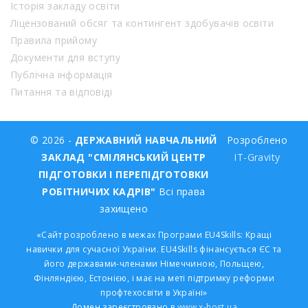
Історія закладу освіти
Ліцензований обсяг та контингент здобувачів освіти
Правила прийому
Документи для вступу
Публічна інформація
Питання та відповіді
© 2026 -
ДЕРЖАВНИЙ НАВЧАЛЬНИЙ
Розроблено
ЗАКЛАД "СМІЛЯНСЬКИЙ ЦЕНТР
IT-Gravity
ПІДГОТОВКИ І ПЕРЕПІДГОТОВКИ
РОБІТНИЧИХ КАДРІВ"
Всі права
захищено
«Сайт розроблено в межах Програми EU4Skills: Кращі
навички для сучасної України. EU4Skills фінансується ЄС та
його державами-членами Німеччиною, Польщею,
Фінляндією, Естонією, і має на меті підтримку реформи
профтехосвіти в Україні»
Домен зареєстровано в
www.x-host.ua