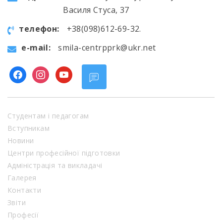
Василя Стуса, 37
телефон:
+38(098)612-69-32.
e-mail:
smila-centrpprk@ukr.net
facebook
instagram
youtube
Студентам і педагогам
Вступникам
Новини
Центри професійної підготовки
Адміністрація та викладачі
Галерея
Контакти
Звіти
Професії