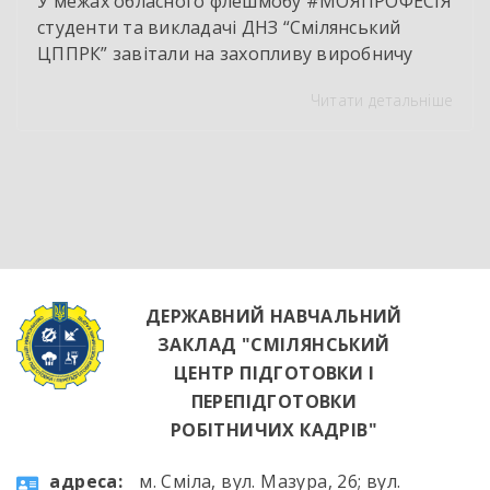
У межах обласного флешмобу #МОЯПРОФЕСІЯ
студенти та викладачі ДНЗ “Смілянський
ЦППРК” завітали на захопливу виробничу
екскурсію до оновленої кулінарної локації
Читати детальніше
НВК “Лідер”. Світлі кахлі, інноваційне
обладнання та потужна витяжна система —
саме так сьогодні виглядає сучасне робоче
місце успішного кухаря. Цей візит став
яскравим підтвердженням того, що сучасні
роботодавці щиро зацікавлені у
висококваліфікованих майбутніх фахівцях. […]
ДЕРЖАВНИЙ НАВЧАЛЬНИЙ
ЗАКЛАД "СМІЛЯНСЬКИЙ
ЦЕНТР ПІДГОТОВКИ І
ПЕРЕПІДГОТОВКИ
РОБІТНИЧИХ КАДРІВ"
aдресa:
м. Сміла, вул. Мазура, 26; вул.