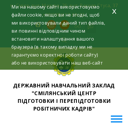
Skip
м. Сміла, вул. Мазура, 26; вул. Василя Стуса, 37
Ми на нашому сайті використовуємо
x
to
файли cookie, якщо ви не згодні, щоб
+38(098)612-69-32.
content
ми використовували даний тип файлів,
facebook
instagram
youtube
ви повинні відповідним чином
встановити налаштування вашого
браузера (в такому випадку ми не
гарантуємо коректної роботи сайту)
або не використовувати наш веб-сайт
ДЕРЖАВНИЙ НАВЧАЛЬНИЙ ЗАКЛАД
"СМІЛЯНСЬКИЙ ЦЕНТР
ПІДГОТОВКИ І ПЕРЕПІДГОТОВКИ
РОБІТНИЧИХ КАДРІВ"