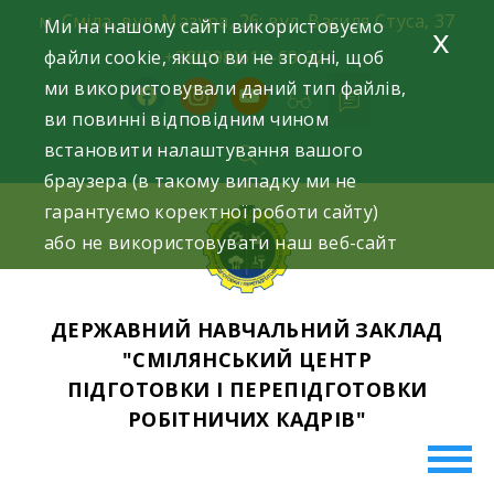
Skip
м. Сміла, вул. Мазура, 26; вул. Василя Стуса, 37
Ми на нашому сайті використовуємо
x
to
файли cookie, якщо ви не згодні, щоб
+38(098)612-69-32.
content
ми використовували даний тип файлів,
facebook
instagram
youtube
ви повинні відповідним чином
встановити налаштування вашого
браузера (в такому випадку ми не
гарантуємо коректної роботи сайту)
або не використовувати наш веб-сайт
ДЕРЖАВНИЙ НАВЧАЛЬНИЙ ЗАКЛАД
"СМІЛЯНСЬКИЙ ЦЕНТР
ПІДГОТОВКИ І ПЕРЕПІДГОТОВКИ
РОБІТНИЧИХ КАДРІВ"