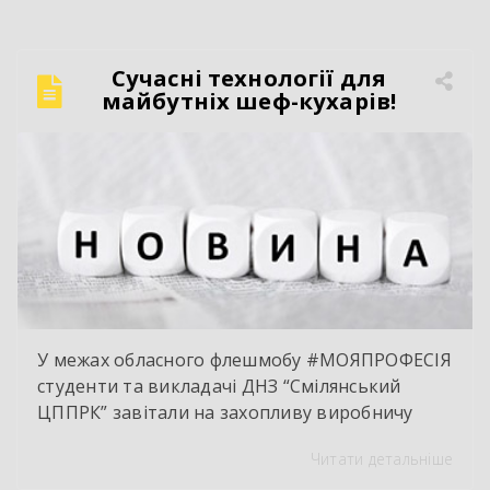
колісних транспортних засобів;
електрозварник ручного зварювання.
Сучасний автослюсар — це вже давно не про
Сучасні технології для
«просто крутити гайки». Це інтелектуальна
майбутніх шеф-кухарів!
праця, комп’ютерна діагностика, знання
інженерії та філігранна майстерність […]
У межах обласного флешмобу #МОЯПРОФЕСІЯ
студенти та викладачі ДНЗ “Смілянський
ЦППРК” завітали на захопливу виробничу
екскурсію до оновленої кулінарної локації
Читати детальніше
НВК “Лідер”. Світлі кахлі, інноваційне