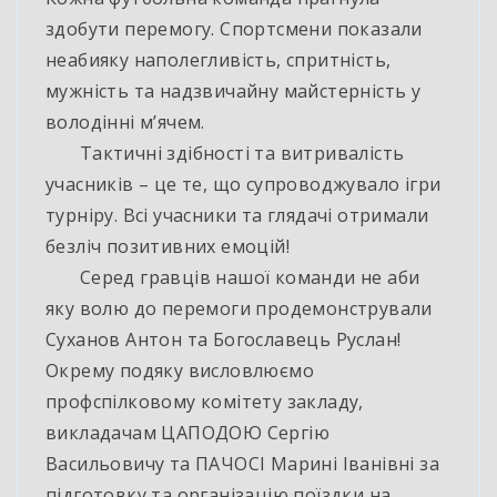
здобути перемогу. Спортсмени показали
неабияку наполегливість, спритність,
мужність та надзвичайну майстерність у
володінні м’ячем.
Тактичні здібності та витривалість
учасників – це те, що супроводжувало ігри
турніру. Всі учасники та глядачі отримали
безліч позитивних емоцій!
Серед гравців нашої команди не аби
яку волю до перемоги продемонстрували
Суханов Антон та Богославець Руслан!
Окрему подяку висловлюємо
профспілковому комітету закладу,
викладачам ЦАПОДОЮ Сергію
Васильовичу та ПАЧОСІ Марині Іванівні за
підготовку та організацію поїздки на