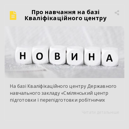
Про навчання на базі
Кваліфікаційного центру
На базі Кваліфікаційного центру Державного
навчального закладу «Смілянський центр
підготовки і перепідготовки робітничих
кадрів» у червні 2026 року здійснено
Читати детальніше
оцінювання і визнання результатів
навчання групи працівників ТОВ « Ектолайн
– захід». За результатами навчання