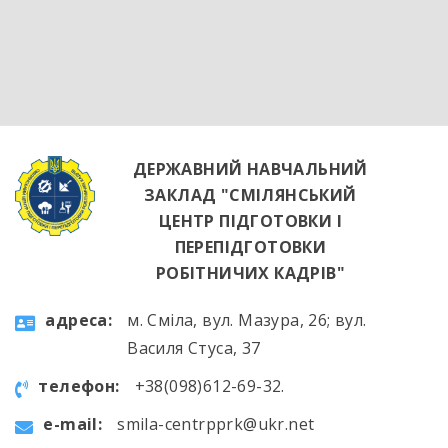
обладнання та потужна витяжна система —
саме так сьогодні виглядає сучасне робоче
місце успішного кухаря. Цей візит став
яскравим підтвердженням того, що сучасні
роботодавці щиро зацікавлені у
висококваліфікованих майбутніх фахівцях. […]
ДЕРЖАВНИЙ НАВЧАЛЬНИЙ
ЗАКЛАД "СМІЛЯНСЬКИЙ
ЦЕНТР ПІДГОТОВКИ І
ПЕРЕПІДГОТОВКИ
РОБІТНИЧИХ КАДРІВ"
aдресa:
м. Сміла, вул. Мазура, 26; вул.
Василя Стуса, 37
телефон:
+38(098)612-69-32.
e-mail:
smila-centrpprk@ukr.net