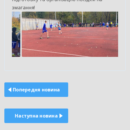
змагання!
Навігація
Попередня новина
записів
Наступна новина