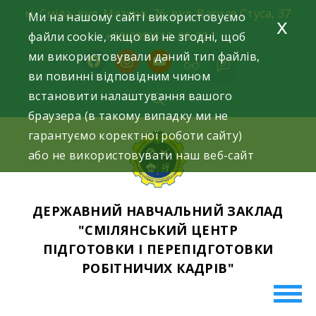
Skip
м. Сміла, вул. Мазура, 26; вул. Василя Стуса, 37
Ми на нашому сайті використовуємо
x
to
файли cookie, якщо ви не згодні, щоб
+38(098)612-69-32.
content
ми використовували даний тип файлів,
facebook
instagram
youtube
ви повинні відповідним чином
встановити налаштування вашого
браузера (в такому випадку ми не
гарантуємо коректної роботи сайту)
або не використовувати наш веб-сайт
ДЕРЖАВНИЙ НАВЧАЛЬНИЙ ЗАКЛАД
"СМІЛЯНСЬКИЙ ЦЕНТР
ПІДГОТОВКИ І ПЕРЕПІДГОТОВКИ
РОБІТНИЧИХ КАДРІВ"