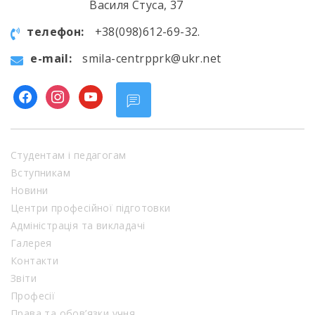
Василя Стуса, 37
телефон:
+38(098)612-69-32.
e-mail:
smila-centrpprk@ukr.net
facebook
instagram
youtube
Студентам і педагогам
Вступникам
Новини
Центри професійної підготовки
Адміністрація та викладачі
Галерея
Контакти
Звіти
Професії
Права та обов’язки учня