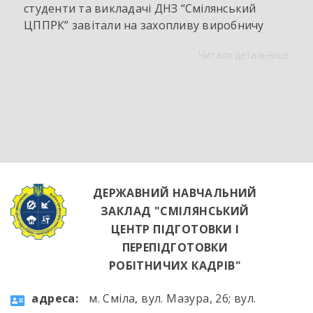
студенти та викладачі ДНЗ “Смілянський
ЦППРК” завітали на захопливу виробничу
екскурсію до оновленої кулінарної локації
Читати детальніше
НВК “Лідер”. Світлі кахлі, інноваційне
обладнання та потужна витяжна система —
саме так сьогодні виглядає сучасне робоче
місце успішного кухаря. Цей візит став
яскравим підтвердженням того, що сучасні
роботодавці щиро зацікавлені у
висококваліфікованих майбутніх фахівцях. […]
ДЕРЖАВНИЙ НАВЧАЛЬНИЙ
ЗАКЛАД "СМІЛЯНСЬКИЙ
ЦЕНТР ПІДГОТОВКИ І
ПЕРЕПІДГОТОВКИ
РОБІТНИЧИХ КАДРІВ"
aдресa:
м. Сміла, вул. Мазура, 26; вул.