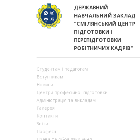
ДЕРЖАВНИЙ
НАВЧАЛЬНИЙ ЗАКЛАД
"СМІЛЯНСЬКИЙ ЦЕНТР
ПІДГОТОВКИ І
ПЕРЕПІДГОТОВКИ
РОБІТНИЧИХ КАДРІВ"
Студентам і педагогам
Вступникам
Новини
Центри професійної підготовки
Адміністрація та викладачі
Галерея
Контакти
Звіти
Професії
Права та обов’язки учня