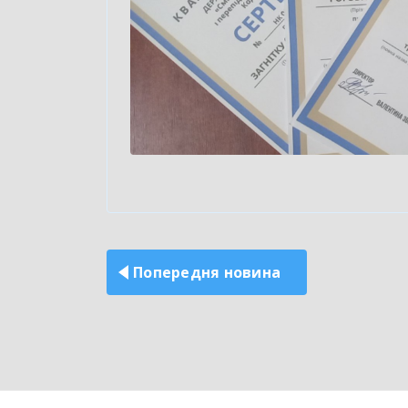
Навігація
записів
Попередня новина