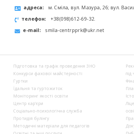
aдресa:
м. Сміла, вул. Мазура, 26; вул. Васи
телефон:
+38(098)612-69-32.
e-mail:
smila-centrpprk@ukr.net
Підготовка та графік проведення ЗНО
Рек
Конкурси фахової майстерності
під
Гуртки
Фін
Їдальня та гуртожиток
Пла
Моніторинг якості освіти
Іст
Центр кар’єри
Ліц
Соціально-психологічна служба
осв
Протидія булінгу
Пра
Методичні матеріали для педагогів
Док
Освітні та інші послуги
Пуб