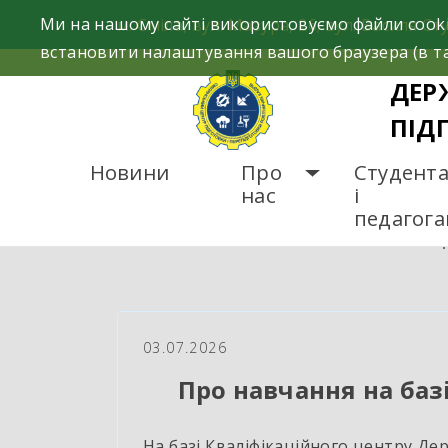
Skip
Ми на нашому сайті використовуємо файли cooki
м. Сміла, вул. Мазура, 26; вул. Василя Сту
to
встановити налаштування вашого браузера (в та
content
ДЕР
ПІД
Новини
Про
Студент
нас
і
педагог
ГОЛОВНА
НОВИНИ
П
03.07.2026
Про навчання на баз
На базі Кваліфікаційного центру Д