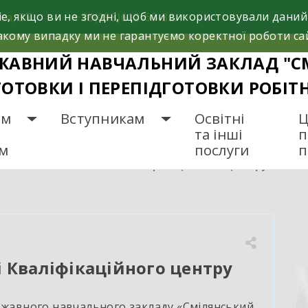
e, якщо ви не згодні, щоб ми використовували даний
са, 37
+38(098)612-69-32.
кому випадку ми не гарантуємо коректної роботи са
ЖАВНИЙ НАВЧАЛЬНИЙ ЗАКЛАД "С
ГОТОВКИ І ПЕРЕПІДГОТОВКИ РОБІТ
ам
Вступникам
Освітні
Ц
та інші
п
ам
послуги
п
ро навчання на базі Кваліфікаційного центру
і Кваліфікаційного центру
ержавного навчального закладу «Смілянський