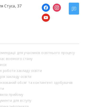
ля Стуса, 37
facebook
instagram
youtube
омендації для учасників освітнього процесу
 час воєнного стану
анси
н роботи закладу освіти
орія закладу освіти
ензований обсяг та контингент здобувачів
іти
вила прийому
ументи для вступу
лічна інформація