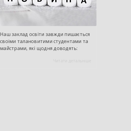
Наш заклад освіти завжди пишається
своїми талановитими студентами та
майстрами, які щодня доводять:
робітничі професії — це престижно,
Читати детальніше
сучасно та надзвичайно смачно.
Сьогодні ми презентуємо
майстерність нашої кулінарної
родини та відкриваємо завісу
професії «Кухар». Спеціально для
флешмобу наші майбутні шефи
підготували професійний майстер-
клас із роботи з м’ясом, а саме —
тонкощі приготування та
правильного просмаження […]