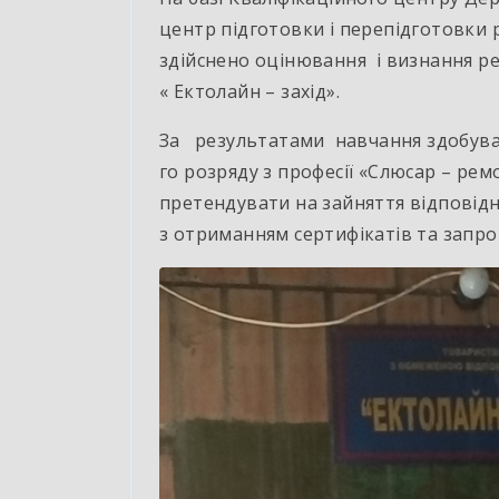
центр підготовки і перепідготовки р
здійснено оцінювання і визнання р
« Ектолайн – захід».
За результатами навчання здобувач
го розряду з професії «Слюсар – ре
претендувати на зайняття відповідн
з отриманням сертифікатів та запро