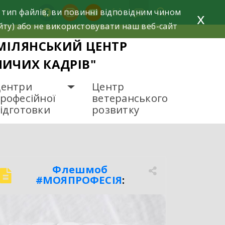
facebook
instagram
youtube
 тип файлів, ви повинні відповідним чином
x
йту) або не використовувати наш веб-сайт
МІЛЯНСЬКИЙ ЦЕНТР
НИЧИХ КАДРІВ"
ентри
Центр
рофесійної
ветеранського
ідготовки
розвитку
Флешмоб
#МОЯПРОФЕСІЯ
:
Гартуємо майстрів, які
рухають світ!