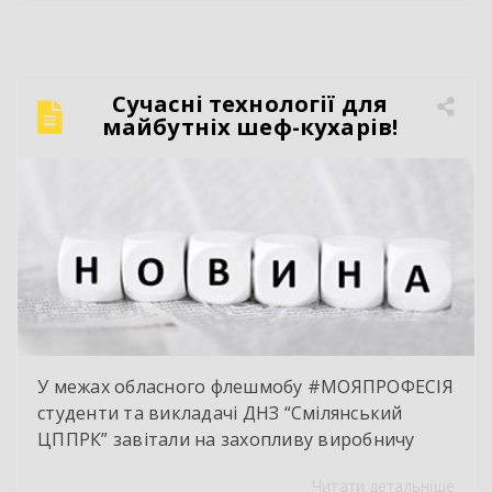
професій нашого закладу — Слюсар з ремонту
колісних транспортних засобів;
електрозварник ручного зварювання.
Сучасний автослюсар — це вже давно не про
Сучасні технології для
«просто крутити гайки». Це інтелектуальна
майбутніх шеф-кухарів!
праця, комп’ютерна діагностика, знання
інженерії та філігранна майстерність […]
У межах обласного флешмобу #МОЯПРОФЕСІЯ
студенти та викладачі ДНЗ “Смілянський
ЦППРК” завітали на захопливу виробничу
екскурсію до оновленої кулінарної локації
Читати детальніше
НВК “Лідер”. Світлі кахлі, інноваційне