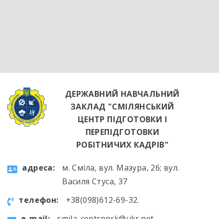
обладнання та потужна витяжна система —
саме так сьогодні виглядає сучасне робоче
місце успішного кухаря. Цей візит став
яскравим підтвердженням того, що сучасні
роботодавці щиро зацікавлені у
висококваліфікованих майбутніх фахівцях. […]
ДЕРЖАВНИЙ НАВЧАЛЬНИЙ
ЗАКЛАД "СМІЛЯНСЬКИЙ
ЦЕНТР ПІДГОТОВКИ І
ПЕРЕПІДГОТОВКИ
РОБІТНИЧИХ КАДРІВ"
aдресa:
м. Сміла, вул. Мазура, 26; вул.
Василя Стуса, 37
телефон:
+38(098)612-69-32.
e-mail:
smila-centrpprk@ukr.net