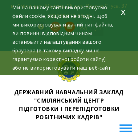
Skip
м. Сміла, вул. Мазура, 26; вул. Василя Стуса, 37
Ми на нашому сайті використовуємо
x
to
файли cookie, якщо ви не згодні, щоб
+38(098)612-69-32.
content
ми використовували даний тип файлів,
facebook
instagram
youtube
ви повинні відповідним чином
встановити налаштування вашого
браузера (в такому випадку ми не
гарантуємо коректної роботи сайту)
або не використовувати наш веб-сайт
ДЕРЖАВНИЙ НАВЧАЛЬНИЙ ЗАКЛАД
"СМІЛЯНСЬКИЙ ЦЕНТР
ПІДГОТОВКИ І ПЕРЕПІДГОТОВКИ
РОБІТНИЧИХ КАДРІВ"