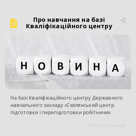
Про навчання на базі
Кваліфікаційного центру
На базі Кваліфікаційного центру Державного
навчального закладу «Смілянський центр
підготовки і перепідготовки робітничих
кадрів» у червні 2026 року здійснено
Читати детальніше
оцінювання і визнання результатів
навчання групи працівників ТОВ « Ектолайн