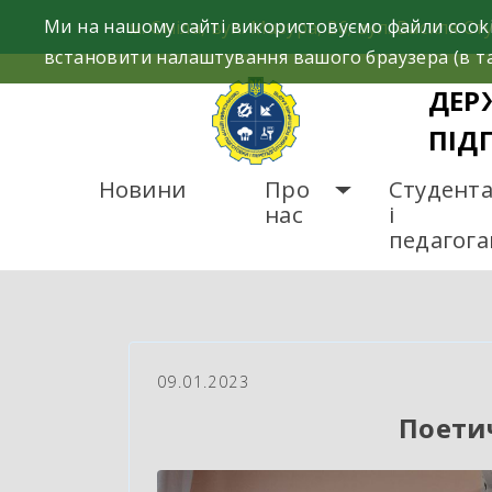
Skip
Ми на нашому сайті використовуємо файли cooki
м. Сміла, вул. Мазура, 26; вул. Василя Сту
to
встановити налаштування вашого браузера (в та
content
ДЕР
ПІД
Новини
Про
Студент
нас
і
педагог
ГОЛОВНА
НОВИНИ
П
09.01.2023
Поети