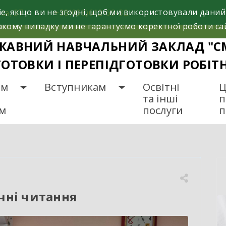
e, якщо ви не згодні, щоб ми використовували даний
са, 37
+38(098)612-69-32.
кому випадку ми не гарантуємо коректної роботи са
ЖАВНИЙ НАВЧАЛЬНИЙ ЗАКЛАД "С
ГОТОВКИ І ПЕРЕПІДГОТОВКИ РОБІТ
ам
Вступникам
Освітні
Ц
та інші
п
ам
послуги
п
оетичні читання
чні читання