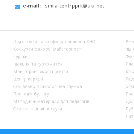
e-mail:
smila-centrpprk@ukr.net
Підготовка та графік проведення ЗНО
Рек
Конкурси фахової майстерності
під
Гуртки
Фін
Їдальня та гуртожиток
Пла
Моніторинг якості освіти
Іст
Центр кар’єри
Ліц
Соціально-психологічна служба
осв
Протидія булінгу
Пра
Методичні матеріали для педагогів
Док
Освітні та інші послуги
Пуб
Пит