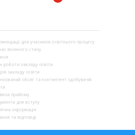
омендації для учасників освітнього процесу
 час воєнного стану
анси
н роботи закладу освіти
орія закладу освіти
ензований обсяг та контингент здобувачів
іти
вила прийому
ументи для вступу
лічна інформація
ання та відповіді