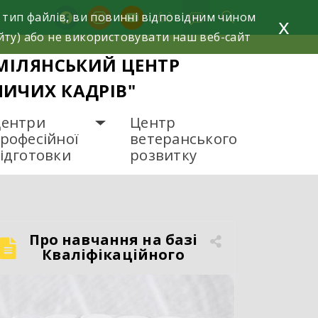
facebook
instagram
youtube
 тип файлів, ви повинні відповідним чином
x
йту) або не використовувати наш веб-сайт
МІЛЯНСЬКИЙ ЦЕНТР
НИЧИХ КАДРІВ"
ентри
Центр
рофесійної
ветеранського
ідготовки
розвитку
Про навчання на базі
Кваліфікаційного
центру