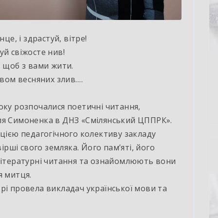
нце, і здрастуй, вітре!
уй свіжосте нив!
, щоб з вами жити.
вом весняних злив….
ку розпочалися поетичні читання,
ля Симоненка в ДНЗ «Смілянський ЦППРК».
ицією педагогічного колективу закладу
вірші свого земляка. Його пам’яті, його
 літературні читання та ознайомлюють вони
я митця.
і провела викладач української мови та