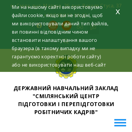
Skip
м. Сміла, вул. Мазура, 26; вул. Василя Стуса, 37
Ми на нашому сайті використовуємо
x
to
файли cookie, якщо ви не згодні, щоб
+38(098)612-69-32.
content
ми використовували даний тип файлів,
facebook
instagram
youtube
ви повинні відповідним чином
встановити налаштування вашого
браузера (в такому випадку ми не
гарантуємо коректної роботи сайту)
або не використовувати наш веб-сайт
ДЕРЖАВНИЙ НАВЧАЛЬНИЙ ЗАКЛАД
"СМІЛЯНСЬКИЙ ЦЕНТР
ПІДГОТОВКИ І ПЕРЕПІДГОТОВКИ
РОБІТНИЧИХ КАДРІВ"