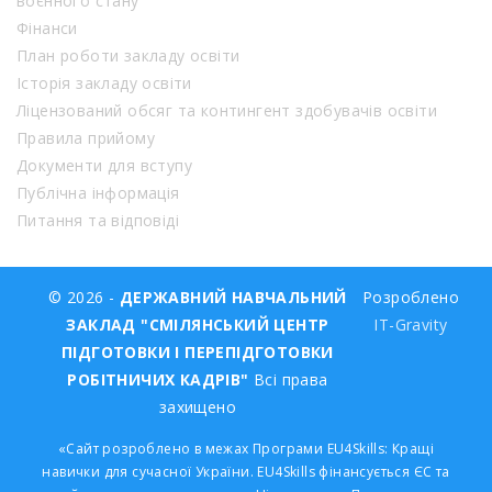
воєнного стану
Фінанси
План роботи закладу освіти
Історія закладу освіти
Ліцензований обсяг та контингент здобувачів освіти
Правила прийому
Документи для вступу
Публічна інформація
Питання та відповіді
© 2026 -
ДЕРЖАВНИЙ НАВЧАЛЬНИЙ
Розроблено
ЗАКЛАД "СМІЛЯНСЬКИЙ ЦЕНТР
IT-Gravity
ПІДГОТОВКИ І ПЕРЕПІДГОТОВКИ
РОБІТНИЧИХ КАДРІВ"
Всі права
захищено
«Сайт розроблено в межах Програми EU4Skills: Кращі
навички для сучасної України. EU4Skills фінансується ЄС та