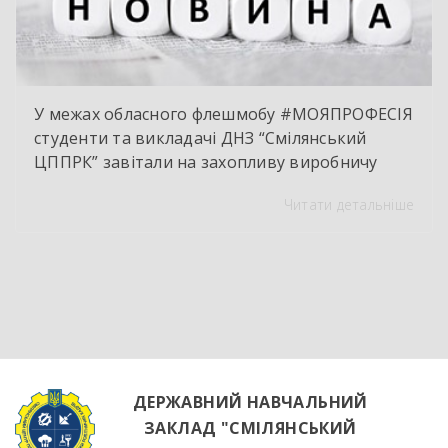
У межах обласного флешмобу #МОЯПРОФЕСІЯ
студенти та викладачі ДНЗ “Смілянський
ЦППРК” завітали на захопливу виробничу
екскурсію до оновленої кулінарної локації
Читати детальніше
НВК “Лідер”. Світлі кахлі, інноваційне
обладнання та потужна витяжна система —
саме так сьогодні виглядає сучасне робоче
місце успішного кухаря. Цей візит став
яскравим підтвердженням того, що сучасні
роботодавці щиро зацікавлені у
висококваліфікованих майбутніх фахівцях. […]
ДЕРЖАВНИЙ НАВЧАЛЬНИЙ
ЗАКЛАД "СМІЛЯНСЬКИЙ