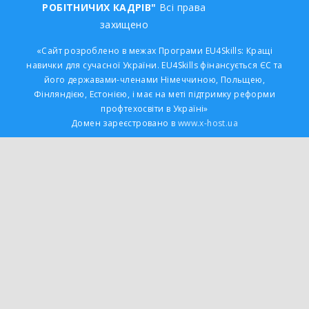
РОБІТНИЧИХ КАДРІВ"
Всі права
захищено
«Сайт розроблено в межах Програми EU4Skills: Кращі
навички для сучасної України. EU4Skills фінансується ЄС та
його державами-членами Німеччиною, Польщею,
Фінляндією, Естонією, і має на меті підтримку реформи
профтехосвіти в Україні»
Домен зареєстровано в
www.x-host.ua