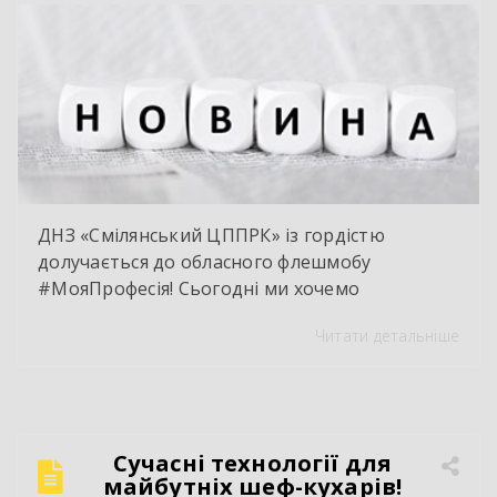
відповідної посади згідно […]
ДНЗ «Смілянський ЦППРК» із гордістю
долучається до обласного флешмобу
#МояПрофесія! Сьогодні ми хочемо
розповісти про одну з найпопулярніших,
Читати детальніше
найтехнологічніших та найзатребуваніших
професій нашого закладу — Слюсар з ремонту
колісних транспортних засобів;
електрозварник ручного зварювання.
Сучасний автослюсар — це вже давно не про
Сучасні технології для
«просто крутити гайки». Це інтелектуальна
майбутніх шеф-кухарів!