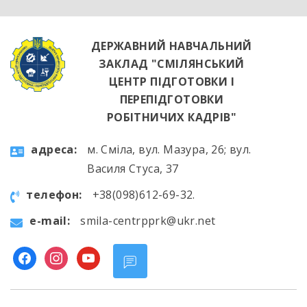
висококваліфікованих майбутніх фахівцях. […]
ДЕРЖАВНИЙ НАВЧАЛЬНИЙ
ЗАКЛАД "СМІЛЯНСЬКИЙ
ЦЕНТР ПІДГОТОВКИ І
ПЕРЕПІДГОТОВКИ
РОБІТНИЧИХ КАДРІВ"
aдресa:
м. Сміла, вул. Мазура, 26; вул.
Василя Стуса, 37
телефон:
+38(098)612-69-32.
e-mail:
smila-centrpprk@ukr.net
facebook
instagram
youtube