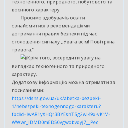
техногенного, природного, побутового та
воєнного характеру.
Просимо здобувачів освіти
ознайомитися з рекомендаціями
дотримання правил безпеки під час
оголошення сигналу ,,Увага всім! Повітряна
тривога.“
Крім того, зосередити увагу на
випадках техногенного та природного
характеру.
Додаткову інформацію можна отримати за
посиланнями:
https://dsns.gov.ua/uk/abetka-bezpeki-
1/nebezpeki-texnogennogo-xarakteru?
fbclid=IwAR1yXHQr3BYEshT5g2wl49x-vK1V-
WWwr_IDMD0mED50vgwobvdyj7__Pec