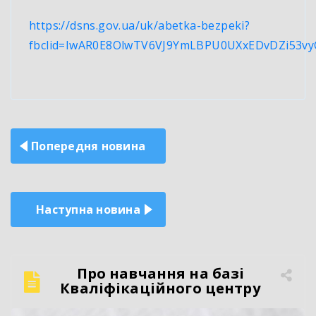
https://dsns.gov.ua/uk/abetka-bezpeki?
fbclid=IwAR0E8OlwTV6VJ9YmLBPU0UXxEDvDZi53v
Навігація
Попередня новина
записів
Наступна новина
Про навчання на базі
Кваліфікаційного центру