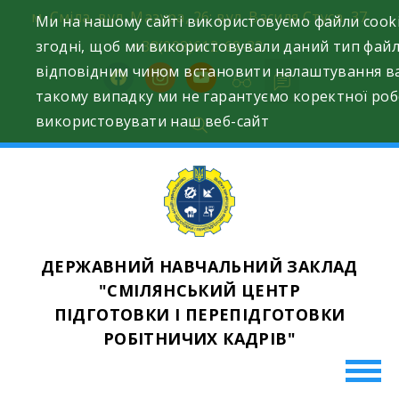
Skip
м. Сміла, вул. Мазура, 26; вул. Василя Стуса, 37
Ми на нашому сайті використовуємо файли cooki
to
згодні, щоб ми використовували даний тип файл
+38(098)612-69-32.
content
відповідним чином встановити налаштування ва
facebook
instagram
youtube
такому випадку ми не гарантуємо коректної робо
використовувати наш веб-сайт
ДЕРЖАВНИЙ НАВЧАЛЬНИЙ ЗАКЛАД
"СМІЛЯНСЬКИЙ ЦЕНТР
ПІДГОТОВКИ І ПЕРЕПІДГОТОВКИ
РОБІТНИЧИХ КАДРІВ"