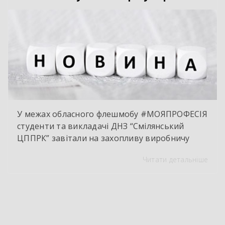
праця, комп’ютерна діагностика, знання
інженерії та філігранна майстерність […]
У межах обласного флешмобу #МОЯПРОФЕСІЯ
студенти та викладачі ДНЗ “Смілянський
ЦППРК” завітали на захопливу виробничу
екскурсію до оновленої кулінарної локації
Читати детальніше
НВК “Лідер”. Світлі кахлі, інноваційне
обладнання та потужна витяжна система —
саме так сьогодні виглядає сучасне робоче
місце успішного кухаря. Цей візит став
яскравим підтвердженням того, що сучасні
роботодавці щиро зацікавлені у