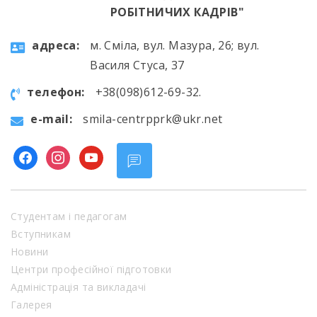
РОБІТНИЧИХ КАДРІВ"
aдресa:
м. Сміла, вул. Мазура, 26; вул.
Василя Стуса, 37
телефон:
+38(098)612-69-32.
e-mail:
smila-centrpprk@ukr.net
facebook
instagram
youtube
Студентам і педагогам
Вступникам
Новини
Центри професійної підготовки
Адміністрація та викладачі
Галерея