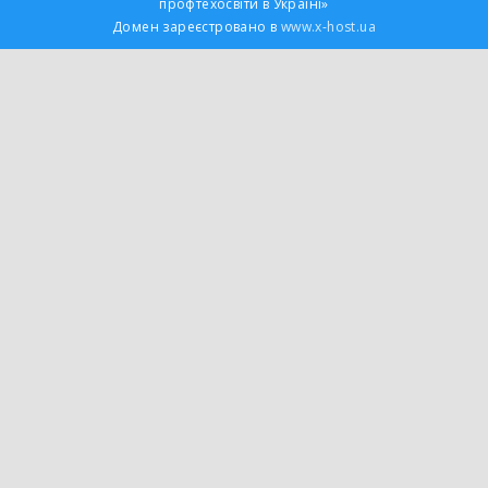
профтехосвіти в Україні»
Домен зареєстровано в
www.x-host.ua