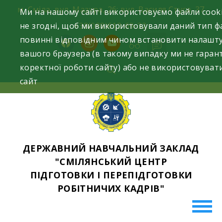
Skip
м. Сміла, вул. Мазура, 26; вул. Василя Стуса, 37
Ми на нашому сайті використовуємо файли cooki
to
не згодні, щоб ми використовували даний тип фа
+38(098)612-69-32.
content
повинні відповідним чином встановити налашт
facebook
instagram
youtube
вашого браузера (в такому випадку ми не гаран
коректної роботи сайту) або не використовуват
сайт
ДЕРЖАВНИЙ НАВЧАЛЬНИЙ ЗАКЛАД
"СМІЛЯНСЬКИЙ ЦЕНТР
ПІДГОТОВКИ І ПЕРЕПІДГОТОВКИ
РОБІТНИЧИХ КАДРІВ"