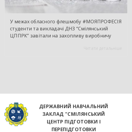
У межах обласного флешмобу #МОЯПРОФЕСІЯ
студенти та викладачі ДНЗ “Смілянський
ЦППРК” завітали на захопливу виробничу
екскурсію до оновленої кулінарної локації
Читати детальніше
НВК “Лідер”. Світлі кахлі, інноваційне
обладнання та потужна витяжна система —
саме так сьогодні виглядає сучасне робоче
місце успішного кухаря. Цей візит став
яскравим підтвердженням того, що сучасні
роботодавці щиро зацікавлені у
висококваліфікованих майбутніх фахівцях. […]
ДЕРЖАВНИЙ НАВЧАЛЬНИЙ
ЗАКЛАД "СМІЛЯНСЬКИЙ
ЦЕНТР ПІДГОТОВКИ І
ПЕРЕПІДГОТОВКИ