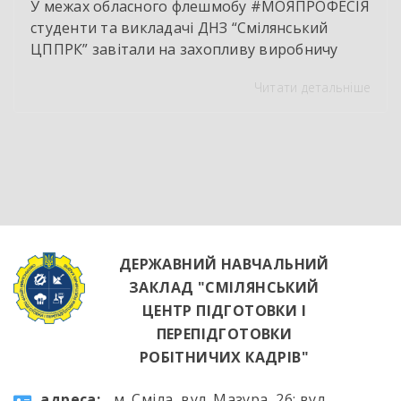
У межах обласного флешмобу #МОЯПРОФЕСІЯ
студенти та викладачі ДНЗ “Смілянський
ЦППРК” завітали на захопливу виробничу
екскурсію до оновленої кулінарної локації
Читати детальніше
НВК “Лідер”. Світлі кахлі, інноваційне
обладнання та потужна витяжна система —
саме так сьогодні виглядає сучасне робоче
місце успішного кухаря. Цей візит став
яскравим підтвердженням того, що сучасні
роботодавці щиро зацікавлені у
висококваліфікованих майбутніх фахівцях. […]
ДЕРЖАВНИЙ НАВЧАЛЬНИЙ
ЗАКЛАД "СМІЛЯНСЬКИЙ
ЦЕНТР ПІДГОТОВКИ І
ПЕРЕПІДГОТОВКИ
РОБІТНИЧИХ КАДРІВ"
aдресa:
м. Сміла, вул. Мазура, 26; вул.