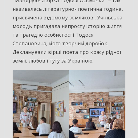
“Мандруюча зірка Тодося Осьмачки” – так
називалась літературно- поетична година,
присвячена відомому землякові. Учнівська
молодь пригадала непросту історію життя
та трагедію особистості Тодося
Степановича, його творчий доробок.
Декламували вірші поета про красу рідної
землі, любов і тугу за Україною.