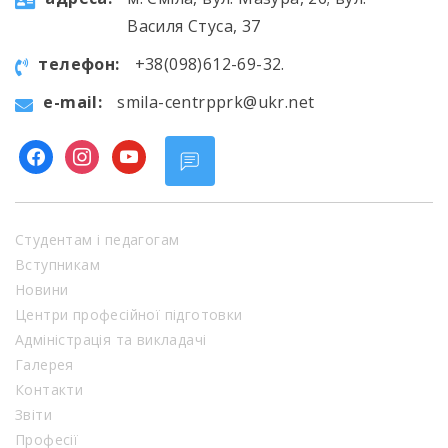
Василя Стуса, 37
телефон:
+38(098)612-69-32.
e-mail:
smila-centrpprk@ukr.net
facebook
instagram
youtube
Студентам і педагогам
Вступникам
Новини
Центри професійної підготовки
Адміністрація та викладачі
Галерея
Контакти
Звіти
Професії