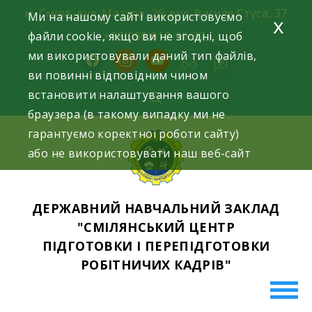
Skip
м. Сміла, вул. Мазура, 26; вул. Василя Стуса, 37
Ми на нашому сайті використовуємо
x
to
файли cookie, якщо ви не згодні, щоб
+38(098)612-69-32.
content
ми використовували даний тип файлів,
facebook
instagram
youtube
ви повинні відповідним чином
встановити налаштування вашого
браузера (в такому випадку ми не
гарантуємо коректної роботи сайту)
або не використовувати наш веб-сайт
ДЕРЖАВНИЙ НАВЧАЛЬНИЙ ЗАКЛАД
"СМІЛЯНСЬКИЙ ЦЕНТР
ПІДГОТОВКИ І ПЕРЕПІДГОТОВКИ
РОБІТНИЧИХ КАДРІВ"