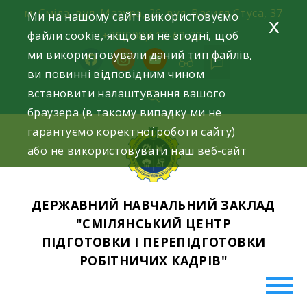
Skip
м. Сміла, вул. Мазура, 26; вул. Василя Стуса, 37
Ми на нашому сайті використовуємо
x
to
файли cookie, якщо ви не згодні, щоб
+38(098)612-69-32.
content
ми використовували даний тип файлів,
facebook
instagram
youtube
ви повинні відповідним чином
встановити налаштування вашого
браузера (в такому випадку ми не
гарантуємо коректної роботи сайту)
або не використовувати наш веб-сайт
ДЕРЖАВНИЙ НАВЧАЛЬНИЙ ЗАКЛАД
"СМІЛЯНСЬКИЙ ЦЕНТР
ПІДГОТОВКИ І ПЕРЕПІДГОТОВКИ
РОБІТНИЧИХ КАДРІВ"