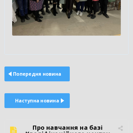
Навігація
Попередня новина
записів
Наступна новина
Про навчання на базі