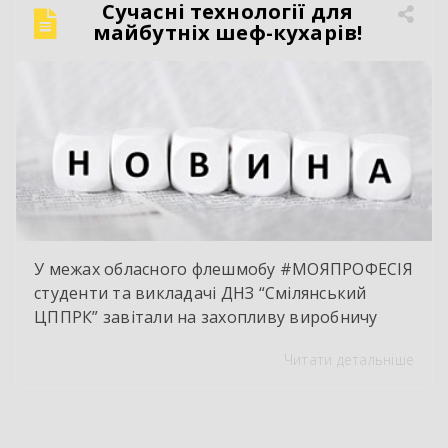
Сучасні технології для
«просто крутити гайки». Це інтелектуальна
майбутніх шеф-кухарів!
праця, комп’ютерна діагностика, знання
інженерії та філігранна майстерність […]
У межах обласного флешмобу #МОЯПРОФЕСІЯ
студенти та викладачі ДНЗ “Смілянський
ЦППРК” завітали на захопливу виробничу
екскурсію до оновленої кулінарної локації
Читати детальніше
НВК “Лідер”. Світлі кахлі, інноваційне
обладнання та потужна витяжна система —
саме так сьогодні виглядає сучасне робоче
місце успішного кухаря. Цей візит став