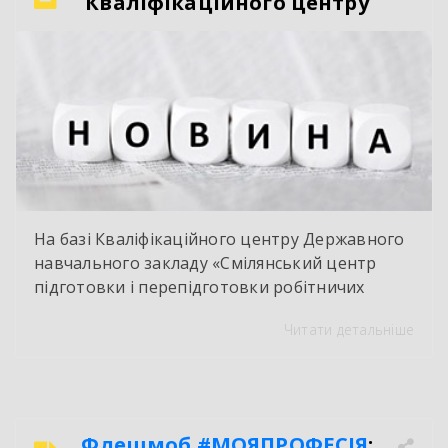
Кваліфікаційного центру
На базі Кваліфікаційного центру Державного
навчального закладу «Смілянський центр
підготовки і перепідготовки робітничих
кадрів» у червні 2026 року здійснено
Читати детальніше
оцінювання і визнання результатів
навчання групи працівників ТОВ « Ектолайн
– захід». За результатами навчання
здобувачі отримали сертифікати про
присвоєння ІІ-го розряду з професії «Слюсар –
Флешмоб
#МОЯПРОФЕСІЯ
: