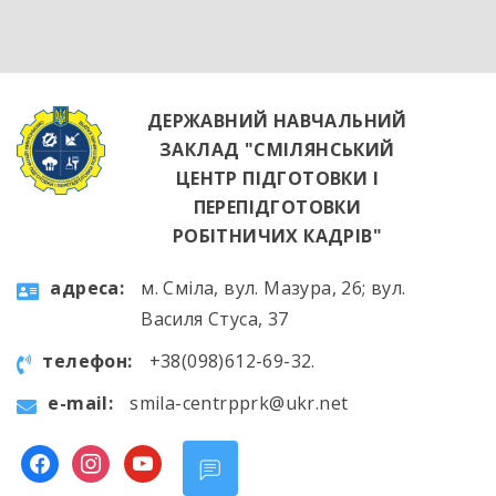
яскравим підтвердженням того, що сучасні
роботодавці щиро зацікавлені у
висококваліфікованих майбутніх фахівцях. […]
ДЕРЖАВНИЙ НАВЧАЛЬНИЙ
ЗАКЛАД "СМІЛЯНСЬКИЙ
ЦЕНТР ПІДГОТОВКИ І
ПЕРЕПІДГОТОВКИ
РОБІТНИЧИХ КАДРІВ"
aдресa:
м. Сміла, вул. Мазура, 26; вул.
Василя Стуса, 37
телефон:
+38(098)612-69-32.
e-mail:
smila-centrpprk@ukr.net
facebook
instagram
youtube