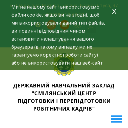
Skip
м. Сміла, вул. Мазура, 26; вул. Василя Стуса, 37
Ми на нашому сайті використовуємо
x
to
файли cookie, якщо ви не згодні, щоб
+38(098)612-69-32.
content
ми використовували даний тип файлів,
facebook
instagram
youtube
ви повинні відповідним чином
встановити налаштування вашого
браузера (в такому випадку ми не
гарантуємо коректної роботи сайту)
або не використовувати наш веб-сайт
ДЕРЖАВНИЙ НАВЧАЛЬНИЙ ЗАКЛАД
"СМІЛЯНСЬКИЙ ЦЕНТР
ПІДГОТОВКИ І ПЕРЕПІДГОТОВКИ
РОБІТНИЧИХ КАДРІВ"