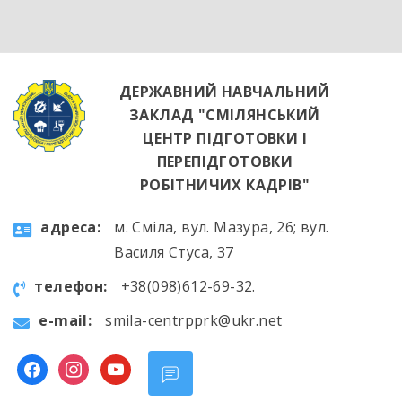
яскравим підтвердженням того, що сучасні
роботодавці щиро зацікавлені у
висококваліфікованих майбутніх фахівцях. […]
ДЕРЖАВНИЙ НАВЧАЛЬНИЙ
ЗАКЛАД "СМІЛЯНСЬКИЙ
ЦЕНТР ПІДГОТОВКИ І
ПЕРЕПІДГОТОВКИ
РОБІТНИЧИХ КАДРІВ"
aдресa:
м. Сміла, вул. Мазура, 26; вул.
Василя Стуса, 37
телефон:
+38(098)612-69-32.
e-mail:
smila-centrpprk@ukr.net
facebook
instagram
youtube