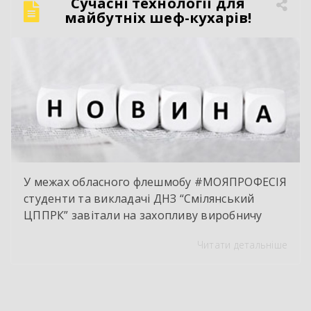
Сучасні технології для
«просто крутити гайки». Це інтелектуальна
майбутніх шеф-кухарів!
праця, комп’ютерна діагностика, знання
інженерії та філігранна майстерність […]
У межах обласного флешмобу #МОЯПРОФЕСІЯ
студенти та викладачі ДНЗ “Смілянський
ЦППРК” завітали на захопливу виробничу
екскурсію до оновленої кулінарної локації
Читати детальніше
НВК “Лідер”. Світлі кахлі, інноваційне
обладнання та потужна витяжна система —
саме так сьогодні виглядає сучасне робоче
місце успішного кухаря. Цей візит став