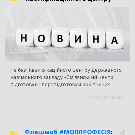
На базі Кваліфікаційного центру Державного
навчального закладу «Смілянський центр
підготовки і перепідготовки робітничих
кадрів» у червні 2026 року здійснено
Читати детальніше
оцінювання і визнання результатів
навчання групи працівників ТОВ « Ектолайн
– захід». За результатами навчання
здобувачі отримали сертифікати про
присвоєння ІІ-го розряду з професії «Слюсар –
Флешмоб
#МОЯПРОФЕСІЯ
:
ремонтник». Такий документ надає