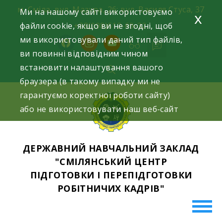
Skip
м. Сміла, вул. Мазура, 26; вул. Василя Стуса, 37
Ми на нашому сайті використовуємо
x
to
файли cookie, якщо ви не згодні, щоб
+38(098)612-69-32.
content
ми використовували даний тип файлів,
facebook
instagram
youtube
ви повинні відповідним чином
встановити налаштування вашого
браузера (в такому випадку ми не
гарантуємо коректної роботи сайту)
або не використовувати наш веб-сайт
ДЕРЖАВНИЙ НАВЧАЛЬНИЙ ЗАКЛАД
"СМІЛЯНСЬКИЙ ЦЕНТР
ПІДГОТОВКИ І ПЕРЕПІДГОТОВКИ
РОБІТНИЧИХ КАДРІВ"