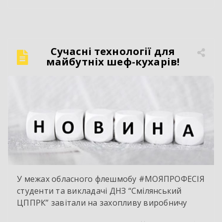
професій нашого закладу — Слюсар з ремонту
колісних транспортних засобів;
електрозварник ручного зварювання.
Сучасний автослюсар — це вже давно не про
Сучасні технології для
«просто крутити гайки». Це інтелектуальна
майбутніх шеф-кухарів!
праця, комп’ютерна діагностика, знання
інженерії та філігранна майстерність […]
У межах обласного флешмобу #МОЯПРОФЕСІЯ
студенти та викладачі ДНЗ “Смілянський
ЦППРК” завітали на захопливу виробничу
екскурсію до оновленої кулінарної локації