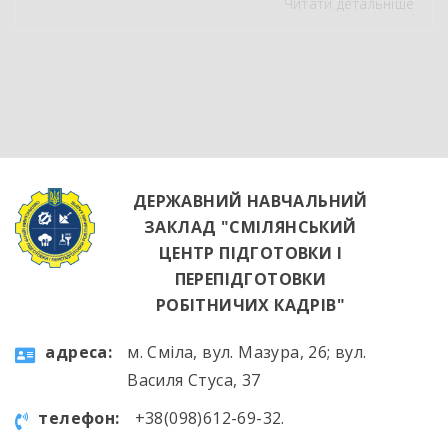
Читати детальніше
НВК “Лідер”. Світлі кахлі, інноваційне
обладнання та потужна витяжна система —
саме так сьогодні виглядає сучасне робоче
місце успішного кухаря. Цей візит став
яскравим підтвердженням того, що сучасні
роботодавці щиро зацікавлені у
висококваліфікованих майбутніх фахівцях. […]
ДЕРЖАВНИЙ НАВЧАЛЬНИЙ
ЗАКЛАД "СМІЛЯНСЬКИЙ
ЦЕНТР ПІДГОТОВКИ І
ПЕРЕПІДГОТОВКИ
РОБІТНИЧИХ КАДРІВ"
aдресa:
м. Сміла, вул. Мазура, 26; вул.
Василя Стуса, 37
телефон:
+38(098)612-69-32.