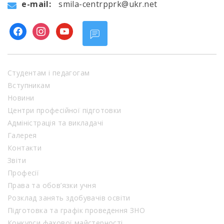
e-mail:
smila-centrpprk@ukr.net
facebook
instagram
youtube
Студентам і педагогам
Вступникам
Новини
Центри професійної підготовки
Адміністрація та викладачі
Галерея
Контакти
Звіти
Професії
Права та обов’язки учня
Розклад занять здобувачів освіти
Підготовка та графік проведення ЗНО
Конкурси фахової майстерності