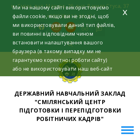
Skip
м. Сміла, вул. Мазура, 26; вул. Василя Стуса, 37
Ми на нашому сайті використовуємо
x
to
файли cookie, якщо ви не згодні, щоб
+38(098)612-69-32.
content
ми використовували даний тип файлів,
facebook
instagram
youtube
ви повинні відповідним чином
встановити налаштування вашого
браузера (в такому випадку ми не
гарантуємо коректної роботи сайту)
або не використовувати наш веб-сайт
ДЕРЖАВНИЙ НАВЧАЛЬНИЙ ЗАКЛАД
"СМІЛЯНСЬКИЙ ЦЕНТР
ПІДГОТОВКИ І ПЕРЕПІДГОТОВКИ
РОБІТНИЧИХ КАДРІВ"