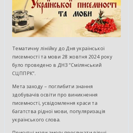
Тематичну лінійку до Дня української
писемності та мови 28 жовтня 2024 року
було проведено в ДНЗ “Смілянський
СЦППРК”.
Мета заходу – поглибити знання
здобувачів освіти про виникнення
писемності, усвідомлення краси та
багатства рідної мови, популяризація
українського слова.
Присутні мали змогу прослухати вірші