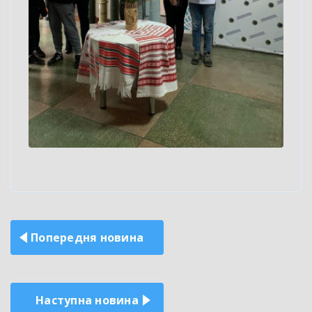
Навігація
Попередня новина
записів
Наступна новина