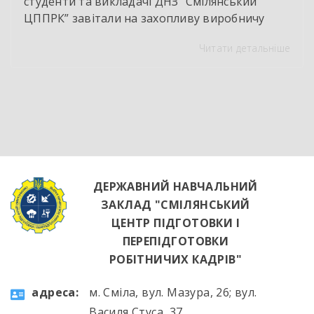
студенти та викладачі ДНЗ “Смілянський
ЦППРК” завітали на захопливу виробничу
екскурсію до оновленої кулінарної локації
Читати детальніше
НВК “Лідер”. Світлі кахлі, інноваційне
обладнання та потужна витяжна система —
саме так сьогодні виглядає сучасне робоче
місце успішного кухаря. Цей візит став
яскравим підтвердженням того, що сучасні
роботодавці щиро зацікавлені у
висококваліфікованих майбутніх фахівцях. […]
ДЕРЖАВНИЙ НАВЧАЛЬНИЙ
ЗАКЛАД "СМІЛЯНСЬКИЙ
ЦЕНТР ПІДГОТОВКИ І
ПЕРЕПІДГОТОВКИ
РОБІТНИЧИХ КАДРІВ"
aдресa:
м. Сміла, вул. Мазура, 26; вул.
Василя Стуса, 37