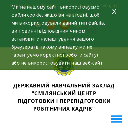
Skip
м. Сміла, вул. Мазура, 26; вул. Василя Стуса, 37
Ми на нашому сайті використовуємо
x
to
файли cookie, якщо ви не згодні, щоб
+38(098)612-69-32.
content
ми використовували даний тип файлів,
facebook
instagram
youtube
ви повинні відповідним чином
встановити налаштування вашого
браузера (в такому випадку ми не
гарантуємо коректної роботи сайту)
або не використовувати наш веб-сайт
ДЕРЖАВНИЙ НАВЧАЛЬНИЙ ЗАКЛАД
"СМІЛЯНСЬКИЙ ЦЕНТР
ПІДГОТОВКИ І ПЕРЕПІДГОТОВКИ
РОБІТНИЧИХ КАДРІВ"