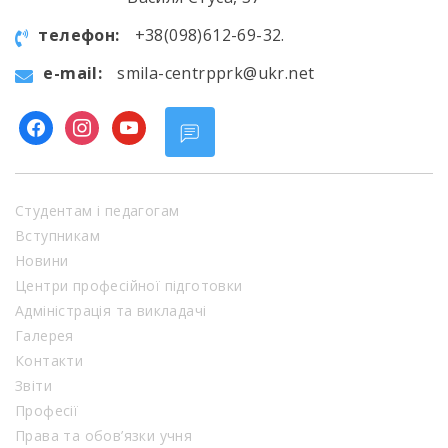
телефон:
+38(098)612-69-32.
e-mail:
smila-centrpprk@ukr.net
facebook
instagram
youtube
Студентам і педагогам
Вступникам
Новини
Центри професійної підготовки
Адміністрація та викладачі
Галерея
Контакти
Звіти
Професії
Права та обов’язки учня