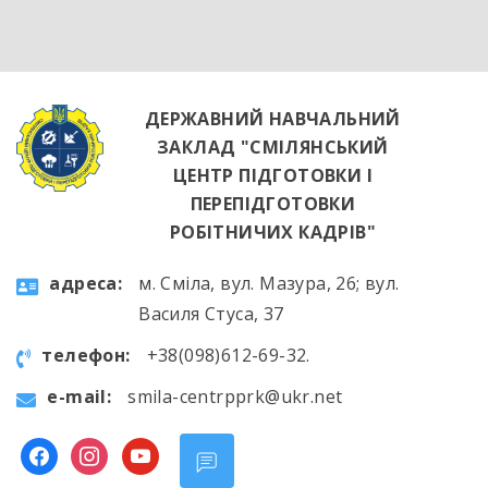
яскравим підтвердженням того, що сучасні
роботодавці щиро зацікавлені у
висококваліфікованих майбутніх фахівцях. […]
ДЕРЖАВНИЙ НАВЧАЛЬНИЙ
ЗАКЛАД "СМІЛЯНСЬКИЙ
ЦЕНТР ПІДГОТОВКИ І
ПЕРЕПІДГОТОВКИ
РОБІТНИЧИХ КАДРІВ"
aдресa:
м. Сміла, вул. Мазура, 26; вул.
Василя Стуса, 37
телефон:
+38(098)612-69-32.
e-mail:
smila-centrpprk@ukr.net
facebook
instagram
youtube