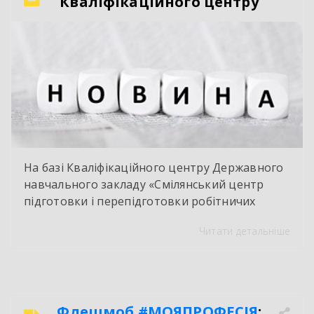
Кваліфікаційного центру
На базі Кваліфікаційного центру Державного
навчального закладу «Смілянський центр
підготовки і перепідготовки робітничих
кадрів» у червні 2026 року здійснено
Читати детальніше
оцінювання і визнання результатів
навчання групи працівників ТОВ « Ектолайн
– захід». За результатами навчання
здобувачі отримали сертифікати про
присвоєння ІІ-го розряду з професії «Слюсар –
Флешмоб
#МОЯПРОФЕСІЯ
: