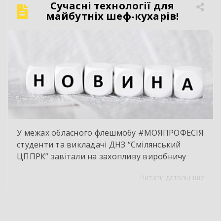
Сучасні технології для
«просто крутити гайки». Це інтелектуальна
майбутніх шеф-кухарів!
праця, комп’ютерна діагностика, знання
інженерії та філігранна майстерність […]
У межах обласного флешмобу #МОЯПРОФЕСІЯ
студенти та викладачі ДНЗ “Смілянський
ЦППРК” завітали на захопливу виробничу
екскурсію до оновленої кулінарної локації
Читати детальніше
НВК “Лідер”. Світлі кахлі, інноваційне
обладнання та потужна витяжна система —
саме так сьогодні виглядає сучасне робоче
місце успішного кухаря. Цей візит став