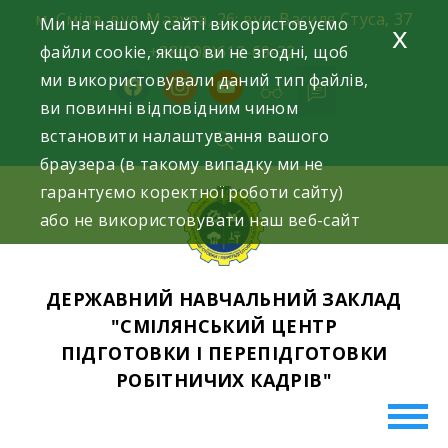
Skip
м. Сміла, вул. Мазура, 26; вул. Василя Стуса, 37
Ми на нашому сайті використовуємо
x
to
файли cookie, якщо ви не згодні, щоб
+38(098)612-69-32.
content
ми використовували даний тип файлів,
facebook
instagram
youtube
ви повинні відповідним чином
встановити налаштування вашого
браузера (в такому випадку ми не
гарантуємо коректної роботи сайту)
або не використовувати наш веб-сайт
ДЕРЖАВНИЙ НАВЧАЛЬНИЙ ЗАКЛАД
"СМІЛЯНСЬКИЙ ЦЕНТР
ПІДГОТОВКИ І ПЕРЕПІДГОТОВКИ
РОБІТНИЧИХ КАДРІВ"