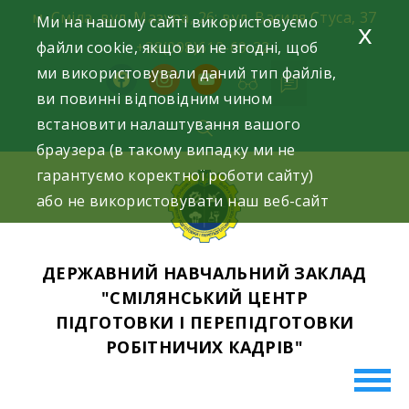
Skip
м. Сміла, вул. Мазура, 26; вул. Василя Стуса, 37
Ми на нашому сайті використовуємо
x
to
файли cookie, якщо ви не згодні, щоб
+38(098)612-69-32.
content
ми використовували даний тип файлів,
facebook
instagram
youtube
ви повинні відповідним чином
встановити налаштування вашого
браузера (в такому випадку ми не
гарантуємо коректної роботи сайту)
або не використовувати наш веб-сайт
ДЕРЖАВНИЙ НАВЧАЛЬНИЙ ЗАКЛАД
"СМІЛЯНСЬКИЙ ЦЕНТР
ПІДГОТОВКИ І ПЕРЕПІДГОТОВКИ
РОБІТНИЧИХ КАДРІВ"