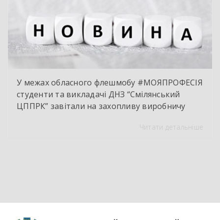
У межах обласного флешмобу #МОЯПРОФЕСІЯ
студенти та викладачі ДНЗ “Смілянський
ЦППРК” завітали на захопливу виробничу
екскурсію до оновленої кулінарної локації
Читати детальніше
НВК “Лідер”. Світлі кахлі, інноваційне
обладнання та потужна витяжна система —
саме так сьогодні виглядає сучасне робоче
місце успішного кухаря. Цей візит став
яскравим підтвердженням того, що сучасні
роботодавці щиро зацікавлені у
висококваліфікованих майбутніх фахівцях. […]