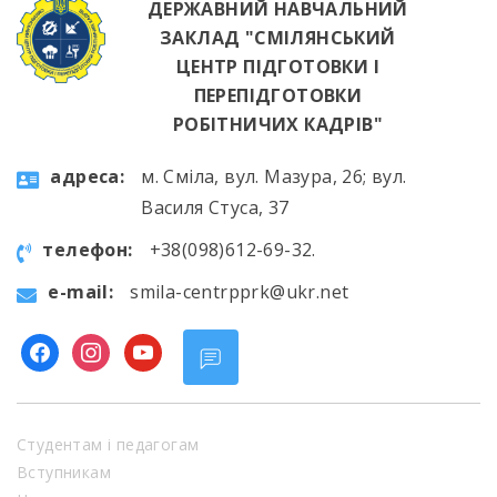
ДЕРЖАВНИЙ НАВЧАЛЬНИЙ
ЗАКЛАД "СМІЛЯНСЬКИЙ
ЦЕНТР ПІДГОТОВКИ І
ПЕРЕПІДГОТОВКИ
РОБІТНИЧИХ КАДРІВ"
aдресa:
м. Сміла, вул. Мазура, 26; вул.
Василя Стуса, 37
телефон:
+38(098)612-69-32.
e-mail:
smila-centrpprk@ukr.net
facebook
instagram
youtube
Студентам і педагогам
Вступникам