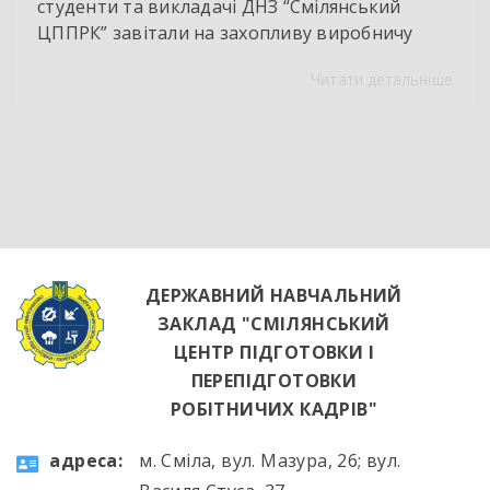
студенти та викладачі ДНЗ “Смілянський
ЦППРК” завітали на захопливу виробничу
екскурсію до оновленої кулінарної локації
Читати детальніше
НВК “Лідер”. Світлі кахлі, інноваційне
обладнання та потужна витяжна система —
саме так сьогодні виглядає сучасне робоче
місце успішного кухаря. Цей візит став
яскравим підтвердженням того, що сучасні
роботодавці щиро зацікавлені у
висококваліфікованих майбутніх фахівцях. […]
ДЕРЖАВНИЙ НАВЧАЛЬНИЙ
ЗАКЛАД "СМІЛЯНСЬКИЙ
ЦЕНТР ПІДГОТОВКИ І
ПЕРЕПІДГОТОВКИ
РОБІТНИЧИХ КАДРІВ"
aдресa:
м. Сміла, вул. Мазура, 26; вул.