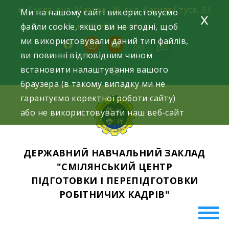
Skip
м. Сміла, вул. Мазура, 26; вул. Василя Стуса, 37
Ми на нашому сайті використовуємо
x
to
файли cookie, якщо ви не згодні, щоб
+38(098)612-69-32.
content
ми використовували даний тип файлів,
facebook
instagram
youtube
ви повинні відповідним чином
встановити налаштування вашого
браузера (в такому випадку ми не
гарантуємо коректної роботи сайту)
або не використовувати наш веб-сайт
ДЕРЖАВНИЙ НАВЧАЛЬНИЙ ЗАКЛАД
"СМІЛЯНСЬКИЙ ЦЕНТР
ПІДГОТОВКИ І ПЕРЕПІДГОТОВКИ
РОБІТНИЧИХ КАДРІВ"