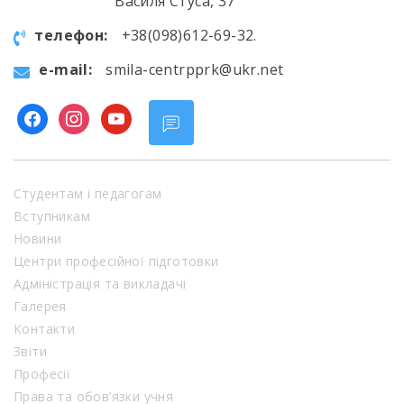
Василя Стуса, 37
телефон:
+38(098)612-69-32.
e-mail:
smila-centrpprk@ukr.net
facebook
instagram
youtube
Студентам і педагогам
Вступникам
Новини
Центри професійної підготовки
Адміністрація та викладачі
Галерея
Контакти
Звіти
Професії
Права та обов’язки учня