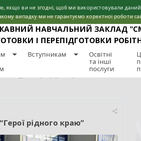
e, якщо ви не згодні, щоб ми використовували даний
са, 37
+38(098)612-69-32.
кому випадку ми не гарантуємо коректної роботи са
ЖАВНИЙ НАВЧАЛЬНИЙ ЗАКЛАД "С
ГОТОВКИ І ПЕРЕПІДГОТОВКИ РОБІТ
ам
Вступникам
Освітні
Ц
та інші
п
ам
послуги
п
ок-екскурсія “Герої рідного краю”
 “Герої рідного краю”