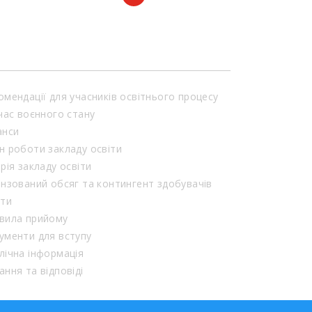
омендації для учасників освітнього процесу
 час воєнного стану
анси
н роботи закладу освіти
орія закладу освіти
ензований обсяг та контингент здобувачів
іти
вила прийому
ументи для вступу
лічна інформація
ання та відповіді