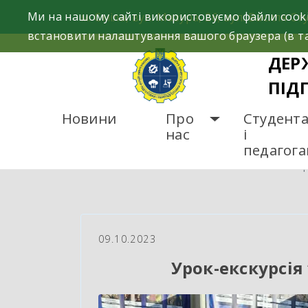
Skip
Ми на нашому сайті використовуємо файли cooki
м. Сміла, вул. Мазура, 26; вул. Василя Сту
to
встановити налаштування вашого браузера (в та
content
ДЕР
ПІД
Новини
Про
Студент
нас
і
педагог
ГОЛОВНА
НОВИНИ
Ур
09.10.2023
Урок-екскурсія