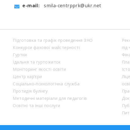
e-mail:
smila-centrpprk@ukr.net
Підготовка та графік проведення ЗНО
Рек
Конкурси фахової майстерності
під
Гуртки
Фін
Їдальня та гуртожиток
Пла
Моніторинг якості освіти
Іст
Центр кар’єри
Ліц
Соціально-психологічна служба
осв
Протидія булінгу
Пра
Методичні матеріали для педагогів
Док
Освітні та інші послуги
Пуб
Пит