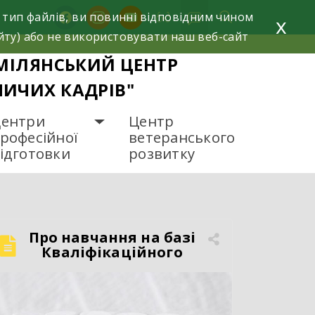
facebook
instagram
youtube
 тип файлів, ви повинні відповідним чином
x
йту) або не використовувати наш веб-сайт
МІЛЯНСЬКИЙ ЦЕНТР
НИЧИХ КАДРІВ"
ентри
Центр
рофесійної
ветеранського
ідготовки
розвитку
Про навчання на базі
Кваліфікаційного
центру