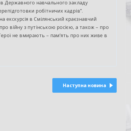
ків Державного навчального закладу
ерепідготовки робітничих кадрів”.
а екскурсія в Смілянський краєзнавчий
ро війну з путінською росією, а також – про
Герої не вмирають – пам’ять про них живе в
Наступна новина