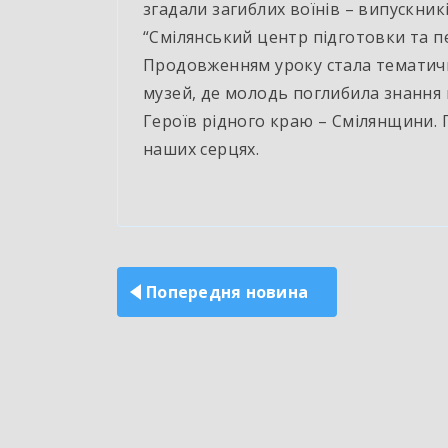
згадали загиблих воїнів – випускни
“Смілянський центр підготовки та п
Продовженням уроку стала тематичн
музей, де молодь поглибила знання п
Героїв рідного краю – Смілянщини. 
наших серцях.
Навігація
записів
Попередня новина