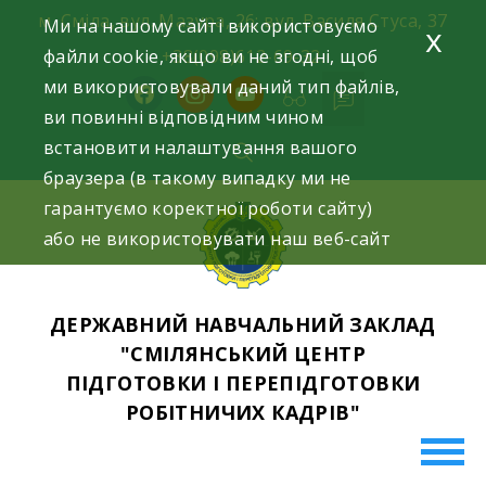
Skip
м. Сміла, вул. Мазура, 26; вул. Василя Стуса, 37
Ми на нашому сайті використовуємо
x
to
файли cookie, якщо ви не згодні, щоб
+38(098)612-69-32.
content
ми використовували даний тип файлів,
facebook
instagram
youtube
ви повинні відповідним чином
встановити налаштування вашого
браузера (в такому випадку ми не
гарантуємо коректної роботи сайту)
або не використовувати наш веб-сайт
ДЕРЖАВНИЙ НАВЧАЛЬНИЙ ЗАКЛАД
"СМІЛЯНСЬКИЙ ЦЕНТР
ПІДГОТОВКИ І ПЕРЕПІДГОТОВКИ
РОБІТНИЧИХ КАДРІВ"