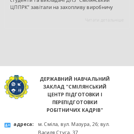
ЦППРК” завітали на захопливу виробничу
екскурсію до оновленої кулінарної локації
Читати детальніше
НВК “Лідер”. Світлі кахлі, інноваційне
обладнання та потужна витяжна система —
саме так сьогодні виглядає сучасне робоче
місце успішного кухаря. Цей візит став
яскравим підтвердженням того, що сучасні
роботодавці щиро зацікавлені у
висококваліфікованих майбутніх фахівцях. […]
ДЕРЖАВНИЙ НАВЧАЛЬНИЙ
ЗАКЛАД "СМІЛЯНСЬКИЙ
ЦЕНТР ПІДГОТОВКИ І
ПЕРЕПІДГОТОВКИ
РОБІТНИЧИХ КАДРІВ"
aдресa:
м. Сміла, вул. Мазура, 26; вул.
Василя Стуса, 37