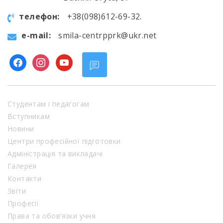
телефон:
+38(098)612-69-32.
e-mail:
smila-centrpprk@ukr.net
facebook
instagram
youtube
Студентам і педагогам
Вступникам
Новини
Центри професійної підготовки
Адміністрація та викладачі
Галерея
Контакти
Звіти
Професії
Права та обов’язки учня