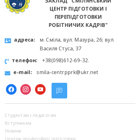
ЗАКЛАД "СМІЛЯНСЬКИЙ
ЦЕНТР ПІДГОТОВКИ І
ПЕРЕПІДГОТОВКИ
РОБІТНИЧИХ КАДРІВ"
aдресa:
м. Сміла, вул. Мазура, 26; вул.
Василя Стуса, 37
телефон:
+38(098)612-69-32.
e-mail:
smila-centrpprk@ukr.net
facebook
instagram
youtube
Студентам і педагогам
Вступникам
Новини
Центри професійної підготовки