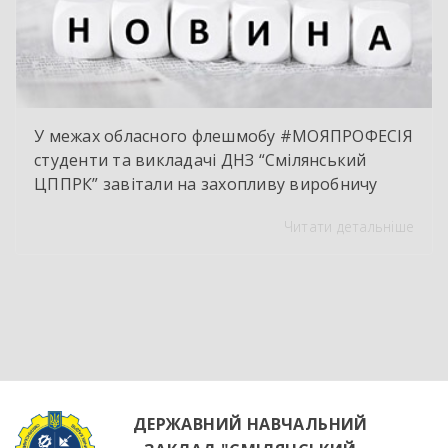
У межах обласного флешмобу #МОЯПРОФЕСІЯ
студенти та викладачі ДНЗ “Смілянський
ЦППРК” завітали на захопливу виробничу
екскурсію до оновленої кулінарної локації
Читати детальніше
НВК “Лідер”. Світлі кахлі, інноваційне
обладнання та потужна витяжна система —
саме так сьогодні виглядає сучасне робоче
місце успішного кухаря. Цей візит став
яскравим підтвердженням того, що сучасні
роботодавці щиро зацікавлені у
висококваліфікованих майбутніх фахівцях. […]
ДЕРЖАВНИЙ НАВЧАЛЬНИЙ