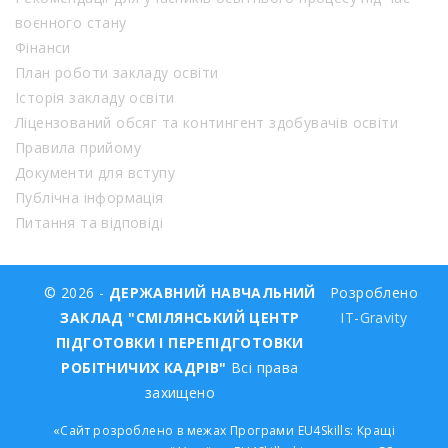
воєнного стану
Фінанси
План роботи закладу освіти
Історія закладу освіти
Ліцензований обсяг та контингент здобувачів освіти
Правила прийому
Документи для вступу
Публічна інформація
Питання та відповіді
© 2026 -
ДЕРЖАВНИЙ НАВЧАЛЬНИЙ
Розроблено
ЗАКЛАД "СМІЛЯНСЬКИЙ ЦЕНТР
IT-Gravity
ПІДГОТОВКИ І ПЕРЕПІДГОТОВКИ
РОБІТНИЧИХ КАДРІВ"
Всі права
захищено
«Сайт розроблено в межах Програми EU4Skills: Кращі