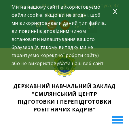
Skip
м. Сміла, вул. Мазура, 26; вул. Василя Стуса, 37
Ми на нашому сайті використовуємо
x
to
файли cookie, якщо ви не згодні, щоб
+38(098)612-69-32.
content
ми використовували даний тип файлів,
facebook
instagram
youtube
ви повинні відповідним чином
встановити налаштування вашого
браузера (в такому випадку ми не
гарантуємо коректної роботи сайту)
або не використовувати наш веб-сайт
ДЕРЖАВНИЙ НАВЧАЛЬНИЙ ЗАКЛАД
"СМІЛЯНСЬКИЙ ЦЕНТР
ПІДГОТОВКИ І ПЕРЕПІДГОТОВКИ
РОБІТНИЧИХ КАДРІВ"