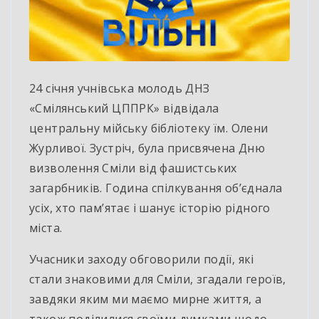
24 січня учнівська молодь ДНЗ
«Смілянський ЦППРК» відвідала
центральну мійську бібліотеку їм. Олени
Журливої. Зустріч, була присвячена Дню
визволення Сміли від фашистських
загарбників. Година спілкування об’єднала
усіх, хто пам’ятає і шанує історію рідного
міста.
Учасники заходу обговорили події, які
стали знаковими для Сміли, згадали героїв,
завдяки яким ми маємо мирне життя, а
також поділилися своїми думками щодо