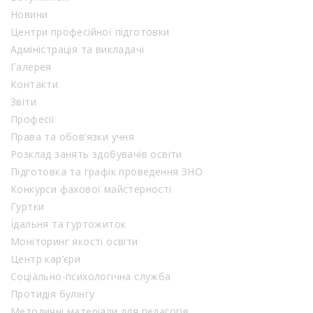
Новини
Центри професійної підготовки
Адміністрація та викладачі
Галерея
Контакти
Звіти
Професії
Права та обов’язки учня
Розклад занять здобувачів освіти
Підготовка та графік проведення ЗНО
Конкурси фахової майстерності
Гуртки
Їдальня та гуртожиток
Моніторинг якості освіти
Центр кар’єри
Соціально-психологічна служба
Протидія булінгу
Методичні матеріали для педагогів