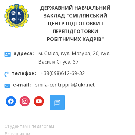
ДЕРЖАВНИЙ НАВЧАЛЬНИЙ
ЗАКЛАД "СМІЛЯНСЬКИЙ
ЦЕНТР ПІДГОТОВКИ І
ПЕРЕПІДГОТОВКИ
РОБІТНИЧИХ КАДРІВ"
aдресa:
м. Сміла, вул. Мазура, 26; вул.
Василя Стуса, 37
телефон:
+38(098)612-69-32.
e-mail:
smila-centrpprk@ukr.net
facebook
instagram
youtube
Студентам і педагогам
Вступникам