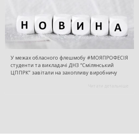
У межах обласного флешмобу #МОЯПРОФЕСІЯ
студенти та викладачі ДНЗ “Смілянський
ЦППРК” завітали на захопливу виробничу
екскурсію до оновленої кулінарної локації
Читати детальніше
НВК “Лідер”. Світлі кахлі, інноваційне
обладнання та потужна витяжна система —
саме так сьогодні виглядає сучасне робоче
місце успішного кухаря. Цей візит став
яскравим підтвердженням того, що сучасні
роботодавці щиро зацікавлені у
висококваліфікованих майбутніх фахівцях. […]