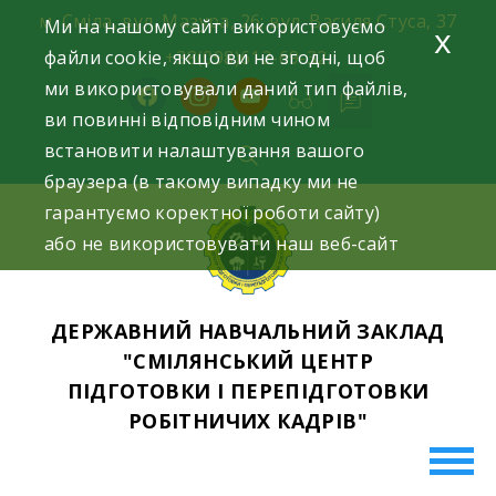
Skip
м. Сміла, вул. Мазура, 26; вул. Василя Стуса, 37
Ми на нашому сайті використовуємо
x
to
файли cookie, якщо ви не згодні, щоб
+38(098)612-69-32.
content
ми використовували даний тип файлів,
facebook
instagram
youtube
ви повинні відповідним чином
встановити налаштування вашого
браузера (в такому випадку ми не
гарантуємо коректної роботи сайту)
або не використовувати наш веб-сайт
ДЕРЖАВНИЙ НАВЧАЛЬНИЙ ЗАКЛАД
"СМІЛЯНСЬКИЙ ЦЕНТР
ПІДГОТОВКИ І ПЕРЕПІДГОТОВКИ
РОБІТНИЧИХ КАДРІВ"