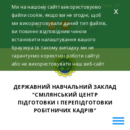
Skip
м. Сміла, вул. Мазура, 26; вул. Василя Стуса, 37
Ми на нашому сайті використовуємо
x
to
файли cookie, якщо ви не згодні, щоб
+38(098)612-69-32.
content
ми використовували даний тип файлів,
facebook
instagram
youtube
ви повинні відповідним чином
встановити налаштування вашого
браузера (в такому випадку ми не
гарантуємо коректної роботи сайту)
або не використовувати наш веб-сайт
ДЕРЖАВНИЙ НАВЧАЛЬНИЙ ЗАКЛАД
"СМІЛЯНСЬКИЙ ЦЕНТР
ПІДГОТОВКИ І ПЕРЕПІДГОТОВКИ
РОБІТНИЧИХ КАДРІВ"