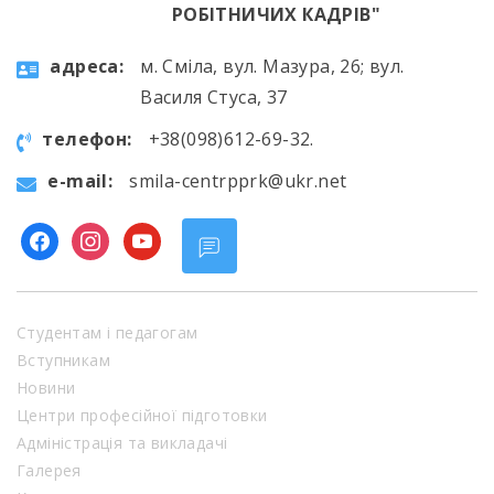
РОБІТНИЧИХ КАДРІВ"
aдресa:
м. Сміла, вул. Мазура, 26; вул.
Василя Стуса, 37
телефон:
+38(098)612-69-32.
e-mail:
smila-centrpprk@ukr.net
facebook
instagram
youtube
Студентам і педагогам
Вступникам
Новини
Центри професійної підготовки
Адміністрація та викладачі
Галерея