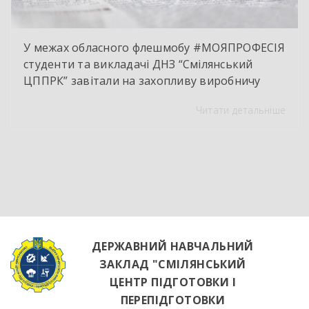
У межах обласного флешмобу #МОЯПРОФЕСІЯ
студенти та викладачі ДНЗ “Смілянський
ЦППРК” завітали на захопливу виробничу
екскурсію до оновленої кулінарної локації
Читати детальніше
НВК “Лідер”. Світлі кахлі, інноваційне
обладнання та потужна витяжна система —
саме так сьогодні виглядає сучасне робоче
місце успішного кухаря. Цей візит став
яскравим підтвердженням того, що сучасні
роботодавці щиро зацікавлені у
висококваліфікованих майбутніх фахівцях. […]
ДЕРЖАВНИЙ НАВЧАЛЬНИЙ
ЗАКЛАД "СМІЛЯНСЬКИЙ
ЦЕНТР ПІДГОТОВКИ І
ПЕРЕПІДГОТОВКИ