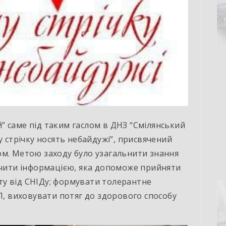
 саме під таким гаслом в ДНЗ “Смілянський
трічку носять небайдужі”, присвячений
ом. Метою заходу було узагальнити знання
ечити інформацією, яка допоможе прийняти
у від СНІДу; формувати толерантне
ІЛ, виховувати потяг до здорового способу