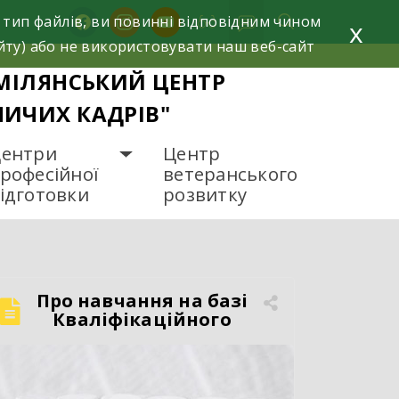
facebook
instagram
youtube
 тип файлів, ви повинні відповідним чином
x
йту) або не використовувати наш веб-сайт
МІЛЯНСЬКИЙ ЦЕНТР
НИЧИХ КАДРІВ"
ентри
Центр
рофесійної
ветеранського
ідготовки
розвитку
Про навчання на базі
Кваліфікаційного
центру