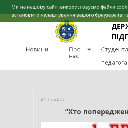
Skip
Ми на нашому сайті використовуємо файли cooki
м. Сміла, вул. Мазура, 26; вул. Василя Сту
to
встановити налаштування вашого браузера (в та
content
ДЕР
ПІД
Новини
Про
Студент
нас
і
педагог
ГОЛОВНА
НОВИНИ
“
04.12.2023
“Хто попередже