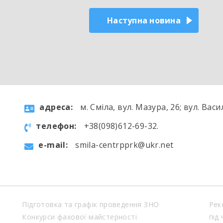
Наступна новина
aдресa:
м. Сміла, вул. Мазура, 26; вул. Васи
телефон:
+38(098)612-69-32.
e-mail:
smila-centrpprk@ukr.net
Підготовка та графік проведення ЗНО
Рек
Конкурси фахової майстерності
під