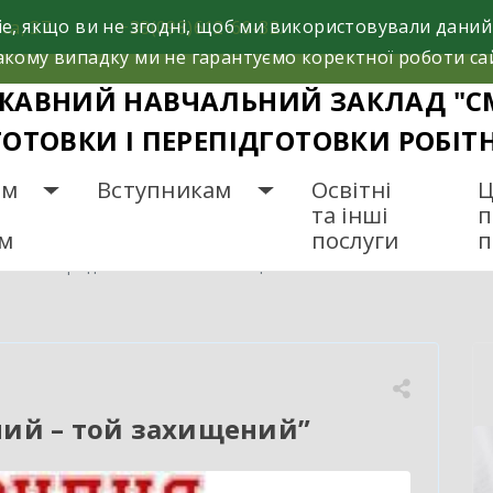
e, якщо ви не згодні, щоб ми використовували даний
са, 37
+38(098)612-69-32.
кому випадку ми не гарантуємо коректної роботи са
ЖАВНИЙ НАВЧАЛЬНИЙ ЗАКЛАД "С
ГОТОВКИ І ПЕРЕПІДГОТОВКИ РОБІТ
ам
Вступникам
Освітні
Ц
та інші
п
ам
послуги
п
Хто попереджений – той захищений”
ний – той захищений”