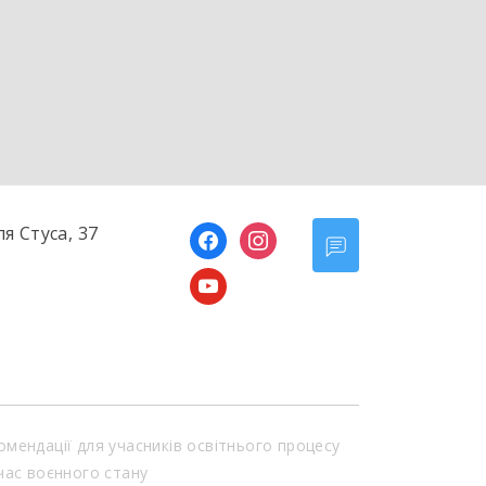
ля Стуса, 37
facebook
instagram
youtube
омендації для учасників освітнього процесу
 час воєнного стану