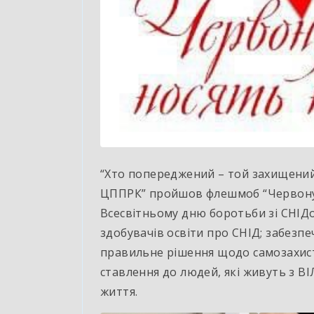
“Хто попереджений – той захищений”
ЦППРК” пройшов флешмоб “Червону с
Всесвітньому дню боротьби зі СНІД
здобувачів освіти про СНІД; забезп
правильне рішення щодо самозахист
ставлення до людей, які живуть з В
життя.