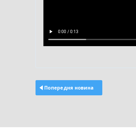
Навігація
записів
Попередня новина