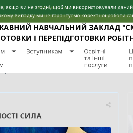
e, якщо ви не згодні, щоб ми використовували даний
са, 37
+38(098)612-69-32.
кому випадку ми не гарантуємо коректної роботи са
ЖАВНИЙ НАВЧАЛЬНИЙ ЗАКЛАД "С
ГОТОВКИ І ПЕРЕПІДГОТОВКИ РОБІТ
ам
Вступникам
Освітні
Ц
та інші
п
ам
послуги
п
 ЄДНОСТІ СИЛА
НОСТІ СИЛА