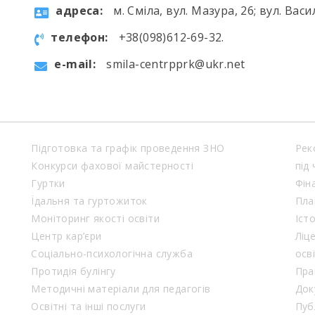
aдресa:
м. Сміла, вул. Мазура, 26; вул. Васи
телефон:
+38(098)612-69-32.
e-mail:
smila-centrpprk@ukr.net
Підготовка та графік проведення ЗНО
Рек
Конкурси фахової майстерності
під
Гуртки
Фін
Їдальня та гуртожиток
Пла
Моніторинг якості освіти
Іст
Центр кар’єри
Ліц
Соціально-психологічна служба
осв
Протидія булінгу
Пра
Методичні матеріали для педагогів
Док
Освітні та інші послуги
Пуб