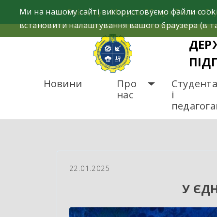
Skip
Ми на нашому сайті використовуємо файли cooki
м. Сміла, вул. Мазура, 26; вул. Василя Сту
to
встановити налаштування вашого браузера (в та
content
ДЕР
ПІД
Новини
Про
Студент
нас
і
педагог
ГОЛОВНА
НОВИНИ
У
22.01.2025
У ЄД