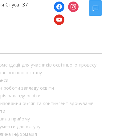
ля Стуса, 37
facebook
instagram
youtube
омендації для учасників освітнього процесу
 час воєнного стану
анси
н роботи закладу освіти
орія закладу освіти
ензований обсяг та контингент здобувачів
іти
вила прийому
ументи для вступу
лічна інформація