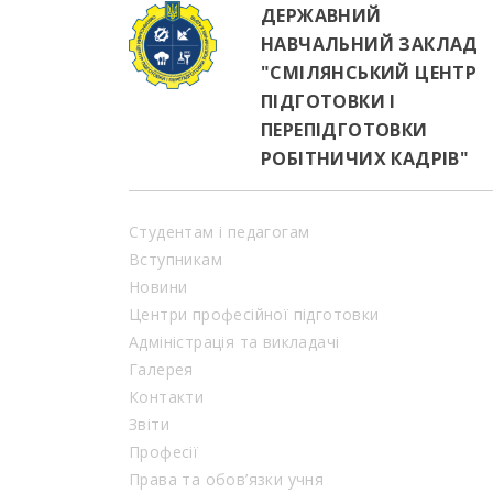
ДЕРЖАВНИЙ
НАВЧАЛЬНИЙ ЗАКЛАД
"СМІЛЯНСЬКИЙ ЦЕНТР
ПІДГОТОВКИ І
ПЕРЕПІДГОТОВКИ
РОБІТНИЧИХ КАДРІВ"
Студентам і педагогам
Вступникам
Новини
Центри професійної підготовки
Адміністрація та викладачі
Галерея
Контакти
Звіти
Професії
Права та обов’язки учня