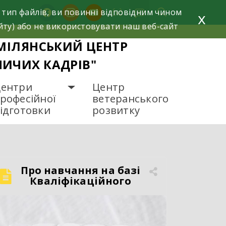
facebook
instagram
youtube
 тип файлів, ви повинні відповідним чином
x
йту) або не використовувати наш веб-сайт
МІЛЯНСЬКИЙ ЦЕНТР
НИЧИХ КАДРІВ"
ентри
Центр
рофесійної
ветеранського
ідготовки
розвитку
Про навчання на базі
Кваліфікаційного
центру