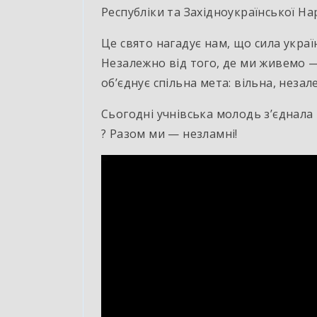
Республіки та Західноукраїнської На
Це свято нагадує нам, що сила украї
Незалежно від того, де ми живемо — н
об’єднує спільна мета: вільна, неза
Сьогодні учнівська молодь з’єднала 
? Разом ми — незламні!