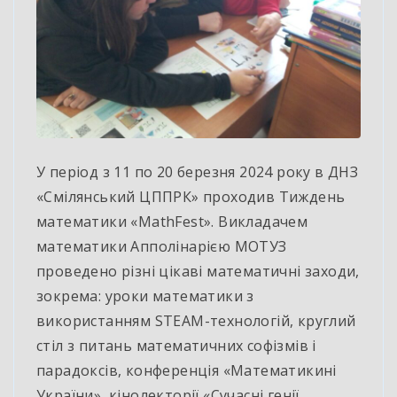
У період з 11 по 20 березня 2024 року в ДНЗ
«Смілянський ЦППРК» проходив Тиждень
математики «MathFest». Викладачем
математики Апполінарією МОТУЗ
проведено різні
цікаві математичні заходи,
зокрема: уроки математики з
використанням STEАM-технологій, круглий
стіл з питань математичних софізмів і
парадоксів, конференція «Математикині
України», кінолекторії «Сучасні генії