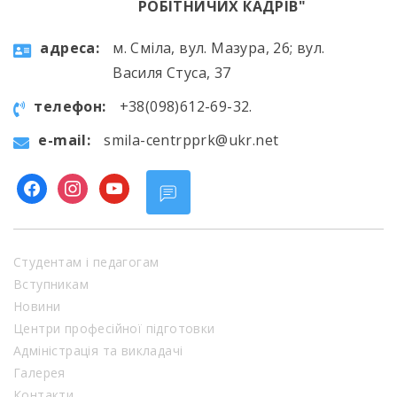
РОБІТНИЧИХ КАДРІВ"
aдресa:
м. Сміла, вул. Мазура, 26; вул.
Василя Стуса, 37
телефон:
+38(098)612-69-32.
e-mail:
smila-centrpprk@ukr.net
facebook
instagram
youtube
Студентам і педагогам
Вступникам
Новини
Центри професійної підготовки
Адміністрація та викладачі
Галерея
Контакти