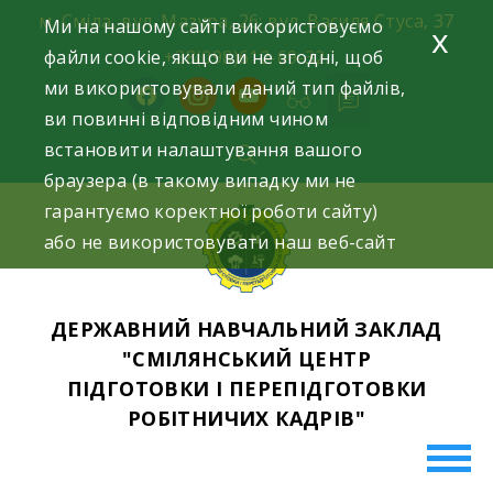
Skip
м. Сміла, вул. Мазура, 26; вул. Василя Стуса, 37
Ми на нашому сайті використовуємо
x
to
файли cookie, якщо ви не згодні, щоб
+38(098)612-69-32.
content
ми використовували даний тип файлів,
facebook
instagram
youtube
ви повинні відповідним чином
встановити налаштування вашого
браузера (в такому випадку ми не
гарантуємо коректної роботи сайту)
або не використовувати наш веб-сайт
ДЕРЖАВНИЙ НАВЧАЛЬНИЙ ЗАКЛАД
"СМІЛЯНСЬКИЙ ЦЕНТР
ПІДГОТОВКИ І ПЕРЕПІДГОТОВКИ
РОБІТНИЧИХ КАДРІВ"