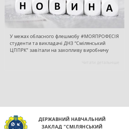
У межах обласного флешмобу #МОЯПРОФЕСІЯ
студенти та викладачі ДНЗ “Смілянський
ЦППРК” завітали на захопливу виробничу
екскурсію до оновленої кулінарної локації
Читати детальніше
НВК “Лідер”. Світлі кахлі, інноваційне
обладнання та потужна витяжна система —
саме так сьогодні виглядає сучасне робоче
місце успішного кухаря. Цей візит став
яскравим підтвердженням того, що сучасні
роботодавці щиро зацікавлені у
висококваліфікованих майбутніх фахівцях. […]
ДЕРЖАВНИЙ НАВЧАЛЬНИЙ
ЗАКЛАД "СМІЛЯНСЬКИЙ