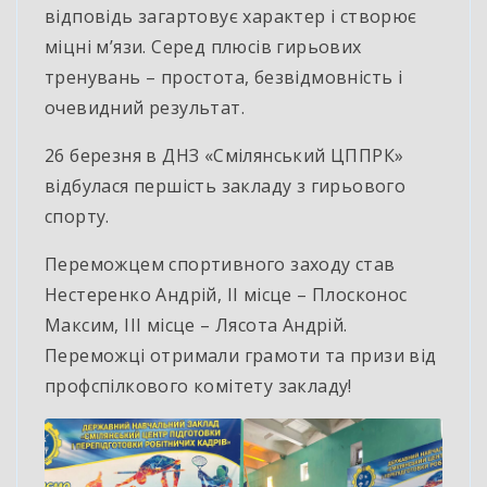
відповідь загартовує характер і створює
міцні м’язи. Серед плюсів гирьових
тренувань – простота, безвідмовність і
очевидний результат.
26 березня в ДНЗ «Смілянський ЦППРК»
відбулася першість закладу з гирьового
спорту.
Переможцем спортивного заходу став
Нестеренко Андрій, ІІ місце – Плосконос
Максим, ІІІ місце – Лясота Андрій.
Переможці отримали грамоти та призи від
профспілкового комітету закладу!