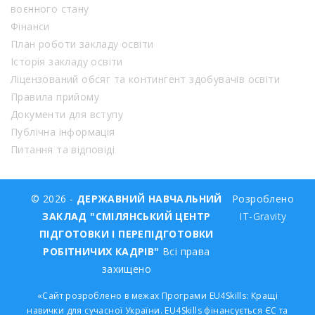
воєнного стану
Фінанси
План роботи закладу освіти
Історія закладу освіти
Ліцензований обсяг та контингент здобувачів освіти
Правила прийому
Документи для вступу
Публічна інформація
Питання та відповіді
© 2026 -
ДЕРЖАВНИЙ НАВЧАЛЬНИЙ
Розроблено
ЗАКЛАД "СМІЛЯНСЬКИЙ ЦЕНТР
IT-Gravity
ПІДГОТОВКИ І ПЕРЕПІДГОТОВКИ
РОБІТНИЧИХ КАДРІВ"
Всі права
захищено
«Сайт розроблено в межах Програми EU4Skills: Кращі
навички для сучасної України. EU4Skills фінансується ЄС та