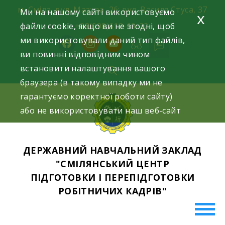
Skip
м. Сміла, вул. Мазура, 26; вул. Василя Стуса, 37
Ми на нашому сайті використовуємо
x
to
файли cookie, якщо ви не згодні, щоб
+38(098)612-69-32.
content
ми використовували даний тип файлів,
facebook
instagram
youtube
ви повинні відповідним чином
встановити налаштування вашого
браузера (в такому випадку ми не
гарантуємо коректної роботи сайту)
або не використовувати наш веб-сайт
ДЕРЖАВНИЙ НАВЧАЛЬНИЙ ЗАКЛАД
"СМІЛЯНСЬКИЙ ЦЕНТР
ПІДГОТОВКИ І ПЕРЕПІДГОТОВКИ
РОБІТНИЧИХ КАДРІВ"