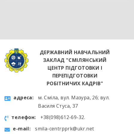
обладнання та потужна витяжна система —
саме так сьогодні виглядає сучасне робоче
місце успішного кухаря. Цей візит став
яскравим підтвердженням того, що сучасні
роботодавці щиро зацікавлені у
висококваліфікованих майбутніх фахівцях. […]
ДЕРЖАВНИЙ НАВЧАЛЬНИЙ
ЗАКЛАД "СМІЛЯНСЬКИЙ
ЦЕНТР ПІДГОТОВКИ І
ПЕРЕПІДГОТОВКИ
РОБІТНИЧИХ КАДРІВ"
aдресa:
м. Сміла, вул. Мазура, 26; вул.
Василя Стуса, 37
телефон:
+38(098)612-69-32.
e-mail:
smila-centrpprk@ukr.net