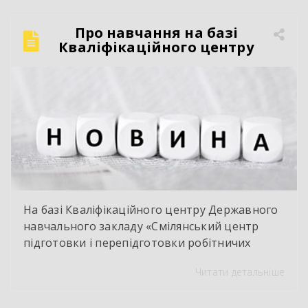
Про навчання на базі
Кваліфікаційного центру
На базі Кваліфікаційного центру Державного
навчального закладу «Смілянський центр
підготовки і перепідготовки робітничих
кадрів» у червні 2026 року здійснено
Читати детальніше
оцінювання і визнання результатів
навчання групи працівників ТОВ « Ектолайн