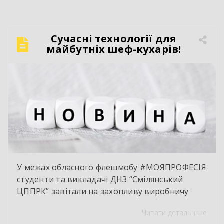
колісних транспортних засобів;
електрозварник ручного зварювання.
Сучасний автослюсар — це вже давно не про
Сучасні технології для
«просто крутити гайки». Це інтелектуальна
майбутніх шеф-кухарів!
праця, комп’ютерна діагностика, знання
інженерії та філігранна майстерність […]
У межах обласного флешмобу #МОЯПРОФЕСІЯ
студенти та викладачі ДНЗ “Смілянський
ЦППРК” завітали на захопливу виробничу
екскурсію до оновленої кулінарної локації
Читати детальніше
НВК “Лідер”. Світлі кахлі, інноваційне