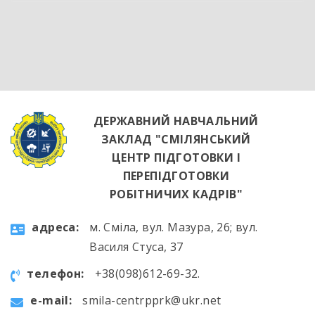
обладнання та потужна витяжна система —
саме так сьогодні виглядає сучасне робоче
місце успішного кухаря. Цей візит став
яскравим підтвердженням того, що сучасні
роботодавці щиро зацікавлені у
висококваліфікованих майбутніх фахівцях. […]
ДЕРЖАВНИЙ НАВЧАЛЬНИЙ
ЗАКЛАД "СМІЛЯНСЬКИЙ
ЦЕНТР ПІДГОТОВКИ І
ПЕРЕПІДГОТОВКИ
РОБІТНИЧИХ КАДРІВ"
aдресa:
м. Сміла, вул. Мазура, 26; вул.
Василя Стуса, 37
телефон:
+38(098)612-69-32.
e-mail:
smila-centrpprk@ukr.net