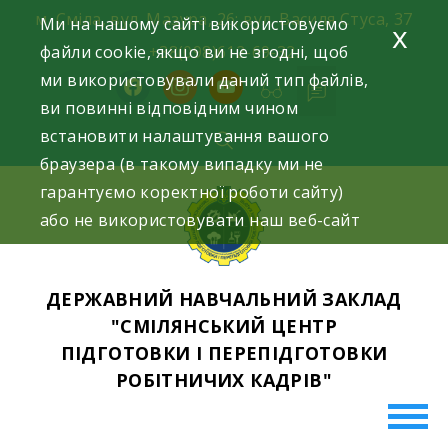
Skip
м. Сміла, вул. Мазура, 26; вул. Василя Стуса, 37
Ми на нашому сайті використовуємо
x
to
файли cookie, якщо ви не згодні, щоб
+38(098)612-69-32.
content
ми використовували даний тип файлів,
facebook
instagram
youtube
ви повинні відповідним чином
встановити налаштування вашого
браузера (в такому випадку ми не
гарантуємо коректної роботи сайту)
або не використовувати наш веб-сайт
ДЕРЖАВНИЙ НАВЧАЛЬНИЙ ЗАКЛАД
"СМІЛЯНСЬКИЙ ЦЕНТР
ПІДГОТОВКИ І ПЕРЕПІДГОТОВКИ
РОБІТНИЧИХ КАДРІВ"