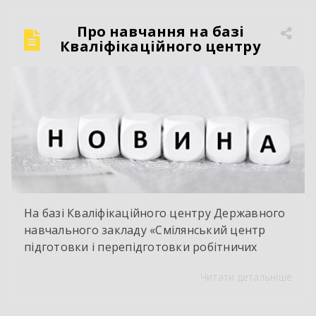
Про навчання на базі
Кваліфікаційного центру
На базі Кваліфікаційного центру Державного
навчального закладу «Смілянський центр
підготовки і перепідготовки робітничих
кадрів» у червні 2026 року здійснено
Читати детальніше
оцінювання і визнання результатів
навчання групи працівників ТОВ « Ектолайн
– захід». За результатами навчання