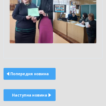
Навігація
Попередня новина
записів
Наступна новина