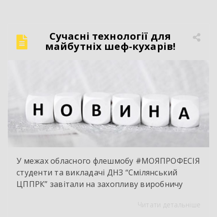
колісних транспортних засобів;
електрозварник ручного зварювання.
Сучасний автослюсар — це вже давно не про
Сучасні технології для
«просто крутити гайки». Це інтелектуальна
майбутніх шеф-кухарів!
праця, комп’ютерна діагностика, знання
інженерії та філігранна майстерність […]
У межах обласного флешмобу #МОЯПРОФЕСІЯ
студенти та викладачі ДНЗ “Смілянський
ЦППРК” завітали на захопливу виробничу
екскурсію до оновленої кулінарної локації
Читати детальніше
НВК “Лідер”. Світлі кахлі, інноваційне