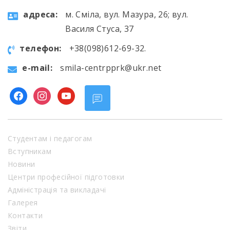
aдресa:
м. Сміла, вул. Мазура, 26; вул.
Василя Стуса, 37
телефон:
+38(098)612-69-32.
e-mail:
smila-centrpprk@ukr.net
facebook
instagram
youtube
Студентам і педагогам
Вступникам
Новини
Центри професійної підготовки
Адміністрація та викладачі
Галерея
Контакти
Звіти