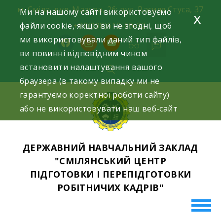
Skip
м. Сміла, вул. Мазура, 26; вул. Василя Стуса, 37
Ми на нашому сайті використовуємо
x
to
файли cookie, якщо ви не згодні, щоб
+38(098)612-69-32.
content
ми використовували даний тип файлів,
facebook
instagram
youtube
ви повинні відповідним чином
встановити налаштування вашого
браузера (в такому випадку ми не
гарантуємо коректної роботи сайту)
або не використовувати наш веб-сайт
ДЕРЖАВНИЙ НАВЧАЛЬНИЙ ЗАКЛАД
"СМІЛЯНСЬКИЙ ЦЕНТР
ПІДГОТОВКИ І ПЕРЕПІДГОТОВКИ
РОБІТНИЧИХ КАДРІВ"