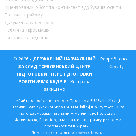
Ліцензований обсяг та контингент здобувачів освіти
Правила прийому
Документи для вступу
Публічна інформація
Питання та відповіді
© 2026 -
ДЕРЖАВНИЙ НАВЧАЛЬНИЙ
Розроблено
ЗАКЛАД "СМІЛЯНСЬКИЙ ЦЕНТР
IT-Gravity
ПІДГОТОВКИ І ПЕРЕПІДГОТОВКИ
РОБІТНИЧИХ КАДРІВ"
Всі права
захищено
«Сайт розроблено в межах Програми EU4Skills: Кращі
навички для сучасної України. EU4Skills фінансується ЄС та
його державами-членами Німеччиною, Польщею,
Фінляндією, Естонією, і має на меті підтримку реформи
профтехосвіти в Україні»
Домен зареєстровано в
www.x-host.ua