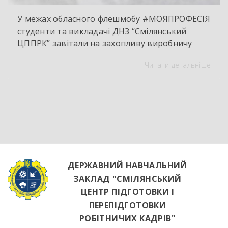
У межах обласного флешмобу #МОЯПРОФЕСІЯ
студенти та викладачі ДНЗ “Смілянський
ЦППРК” завітали на захопливу виробничу
екскурсію до оновленої кулінарної локації
Читати детальніше
НВК “Лідер”. Світлі кахлі, інноваційне
обладнання та потужна витяжна система —
саме так сьогодні виглядає сучасне робоче
місце успішного кухаря. Цей візит став
яскравим підтвердженням того, що сучасні
роботодавці щиро зацікавлені у
висококваліфікованих майбутніх фахівцях. […]
ДЕРЖАВНИЙ НАВЧАЛЬНИЙ
ЗАКЛАД "СМІЛЯНСЬКИЙ
ЦЕНТР ПІДГОТОВКИ І
ПЕРЕПІДГОТОВКИ
РОБІТНИЧИХ КАДРІВ"