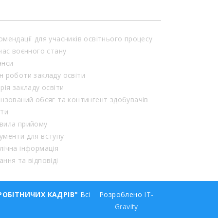
омендації для учасників освітнього процесу
 час воєнного стану
анси
н роботи закладу освіти
орія закладу освіти
ензований обсяг та контингент здобувачів
іти
вила прийому
ументи для вступу
лічна інформація
ання та відповіді
РОБІТНИЧИХ КАДРІВ"
Всі
Розроблено
IT-
Gravity