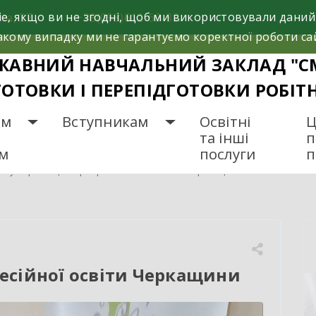
e, якщо ви не згодні, щоб ми використовували даний
са, 37
+38(098)612-69-32.
кому випадку ми не гарантуємо коректної роботи са
ЖАВНИЙ НАВЧАЛЬНИЙ ЗАКЛАД "С
ГОТОВКИ І ПЕРЕПІДГОТОВКИ РОБІТ
ам
Вступникам
Освітні
Ц
та інші
п
ам
послуги
п
опуляризація професійної освіти Черкащини
есійної освіти Черкащини