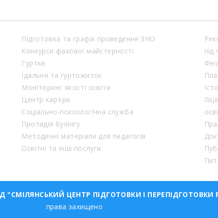
Підготовка та графік проведення ЗНО
Рек
Конкурси фахової майстерності
під
Гуртки
Фін
Їдальня та гуртожиток
Пла
Моніторинг якості освіти
Іст
Центр кар’єри
Ліц
Соціально-психологічна служба
осв
Протидія булінгу
Пра
Методичні матеріали для педагогів
Док
Освітні та інші послуги
Пуб
Пит
"СМІЛЯНСЬКИЙ ЦЕНТР ПІДГОТОВКИ І ПЕРЕПІДГОТОВКИ 
права захищено