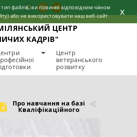
facebook
instagram
youtube
 тип файлів, ви повинні відповідним чином
x
йту) або не використовувати наш веб-сайт
МІЛЯНСЬКИЙ ЦЕНТР
НИЧИХ КАДРІВ"
ентри
Центр
рофесійної
ветеранського
ідготовки
розвитку
Про навчання на базі
Кваліфікаційного
центру