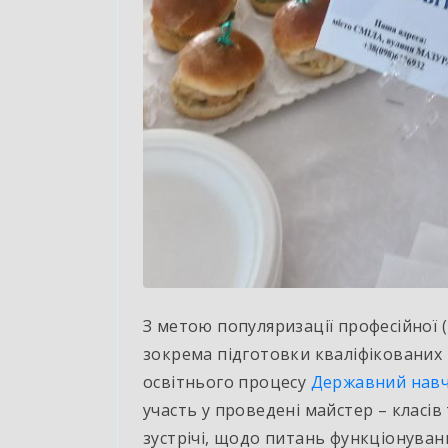
З метою популяризації професійної 
зокрема підготовки кваліфікованих 
освітнього процесу
Державний навч
участь у проведені майстер – класів
зустрічі, щодо питань функціонуван