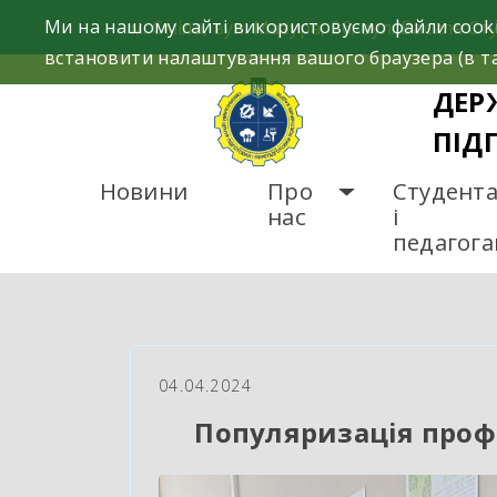
Skip
Ми на нашому сайті використовуємо файли cooki
м. Сміла, вул. Мазура, 26; вул. Василя Сту
to
встановити налаштування вашого браузера (в та
content
ДЕР
ПІД
Новини
Про
Студент
нас
і
педагог
ГОЛОВНА
НОВИНИ
П
04.04.2024
Популяризація проф