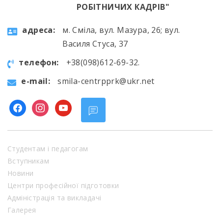
РОБІТНИЧИХ КАДРІВ"
aдресa:
м. Сміла, вул. Мазура, 26; вул.
Василя Стуса, 37
телефон:
+38(098)612-69-32.
e-mail:
smila-centrpprk@ukr.net
facebook
instagram
youtube
Студентам і педагогам
Вступникам
Новини
Центри професійної підготовки
Адміністрація та викладачі
Галерея