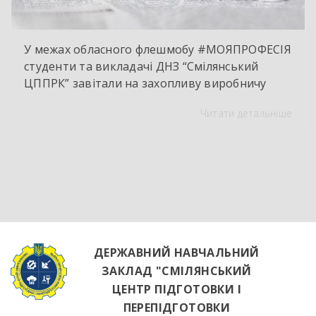
У межах обласного флешмобу #МОЯПРОФЕСІЯ
студенти та викладачі ДНЗ “Смілянський
ЦППРК” завітали на захопливу виробничу
екскурсію до оновленої кулінарної локації
Читати детальніше
НВК “Лідер”. Світлі кахлі, інноваційне
обладнання та потужна витяжна система —
саме так сьогодні виглядає сучасне робоче
місце успішного кухаря. Цей візит став
яскравим підтвердженням того, що сучасні
роботодавці щиро зацікавлені у
висококваліфікованих майбутніх фахівцях. […]
ДЕРЖАВНИЙ НАВЧАЛЬНИЙ
ЗАКЛАД "СМІЛЯНСЬКИЙ
ЦЕНТР ПІДГОТОВКИ І
ПЕРЕПІДГОТОВКИ