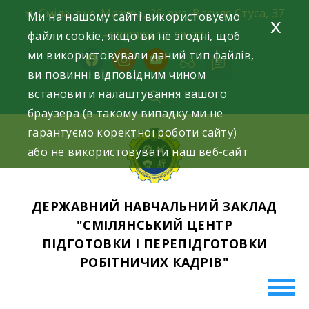
Skip
м. Сміла, вул. Мазура, 26; вул. Василя Стуса, 37
Ми на нашому сайті використовуємо
x
to
файли cookie, якщо ви не згодні, щоб
+38(098)612-69-32.
content
ми використовували даний тип файлів,
facebook
instagram
youtube
ви повинні відповідним чином
встановити налаштування вашого
браузера (в такому випадку ми не
гарантуємо коректної роботи сайту)
або не використовувати наш веб-сайт
ДЕРЖАВНИЙ НАВЧАЛЬНИЙ ЗАКЛАД
"СМІЛЯНСЬКИЙ ЦЕНТР
ПІДГОТОВКИ І ПЕРЕПІДГОТОВКИ
РОБІТНИЧИХ КАДРІВ"