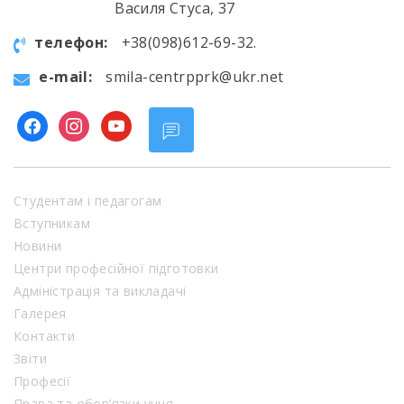
Василя Стуса, 37
телефон:
+38(098)612-69-32.
e-mail:
smila-centrpprk@ukr.net
facebook
instagram
youtube
Студентам і педагогам
Вступникам
Новини
Центри професійної підготовки
Адміністрація та викладачі
Галерея
Контакти
Звіти
Професії
Права та обов’язки учня