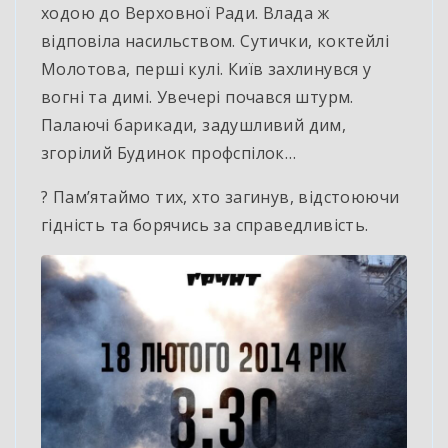
ходою до Верховної Ради. Влада ж
відповіла насильством. Сутички, коктейлі
Молотова, перші кулі. Київ захлинувся у
вогні та димі. Увечері почався штурм.
Палаючі барикади, задушливий дим,
згорілий Будинок профспілок…
?️ Пам’ятаймо тих, хто загинув, відстоюючи
гідність та борячись за справедливість.