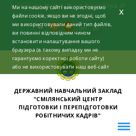
Skip
м. Сміла, вул. Мазура, 26; вул. Василя Стуса, 37
Ми на нашому сайті використовуємо
x
to
файли cookie, якщо ви не згодні, щоб
+38(098)612-69-32.
content
ми використовували даний тип файлів,
facebook
instagram
youtube
ви повинні відповідним чином
встановити налаштування вашого
браузера (в такому випадку ми не
гарантуємо коректної роботи сайту)
або не використовувати наш веб-сайт
ДЕРЖАВНИЙ НАВЧАЛЬНИЙ ЗАКЛАД
"СМІЛЯНСЬКИЙ ЦЕНТР
ПІДГОТОВКИ І ПЕРЕПІДГОТОВКИ
РОБІТНИЧИХ КАДРІВ"