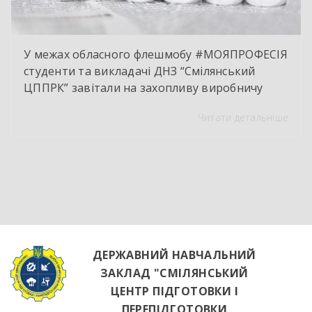
У межах обласного флешмобу #МОЯПРОФЕСІЯ
студенти та викладачі ДНЗ “Смілянський
ЦППРК” завітали на захопливу виробничу
екскурсію до оновленої кулінарної локації
Читати детальніше
НВК “Лідер”. Світлі кахлі, інноваційне
обладнання та потужна витяжна система —
саме так сьогодні виглядає сучасне робоче
місце успішного кухаря. Цей візит став
яскравим підтвердженням того, що сучасні
роботодавці щиро зацікавлені у
висококваліфікованих майбутніх фахівцях. […]
ДЕРЖАВНИЙ НАВЧАЛЬНИЙ
ЗАКЛАД "СМІЛЯНСЬКИЙ
ЦЕНТР ПІДГОТОВКИ І
ПЕРЕПІДГОТОВКИ