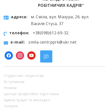
РОБІТНИЧИХ КАДРІВ"
aдресa:
м. Сміла, вул. Мазура, 26; вул.
Василя Стуса, 37
телефон:
+38(098)612-69-32.
e-mail:
smila-centrpprk@ukr.net
facebook
instagram
youtube
Студентам і педагогам
Вступникам
Новини
Центри професійної підготовки
Адміністрація та викладачі
Галерея