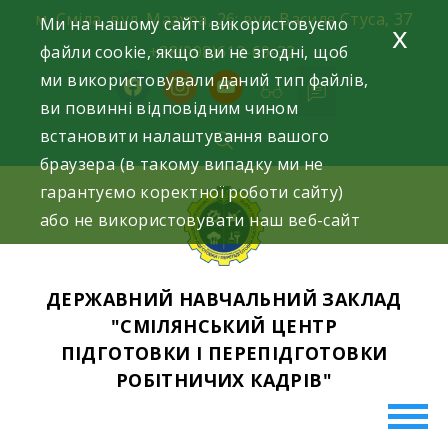
Skip
м. Сміла, вул. Мазура, 26; вул. Василя Стуса, 37
Ми на нашому сайті використовуємо
x
to
файли cookie, якщо ви не згодні, щоб
+38(098)612-69-32.
content
ми використовували даний тип файлів,
facebook
instagram
youtube
ви повинні відповідним чином
встановити налаштування вашого
браузера (в такому випадку ми не
гарантуємо коректної роботи сайту)
або не використовувати наш веб-сайт
ДЕРЖАВНИЙ НАВЧАЛЬНИЙ ЗАКЛАД
"СМІЛЯНСЬКИЙ ЦЕНТР
ПІДГОТОВКИ І ПЕРЕПІДГОТОВКИ
РОБІТНИЧИХ КАДРІВ"