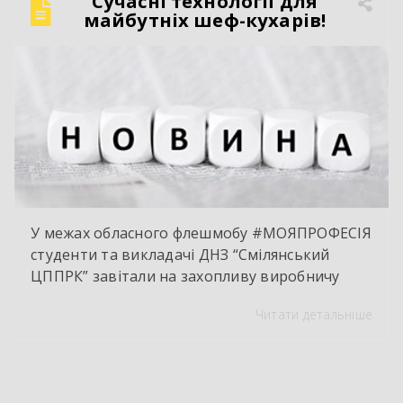
Сучасні технології для
«просто крутити гайки». Це інтелектуальна
майбутніх шеф-кухарів!
праця, комп’ютерна діагностика, знання
інженерії та філігранна майстерність […]
У межах обласного флешмобу #МОЯПРОФЕСІЯ
студенти та викладачі ДНЗ “Смілянський
ЦППРК” завітали на захопливу виробничу
екскурсію до оновленої кулінарної локації
Читати детальніше
НВК “Лідер”. Світлі кахлі, інноваційне
обладнання та потужна витяжна система —
саме так сьогодні виглядає сучасне робоче
місце успішного кухаря. Цей візит став