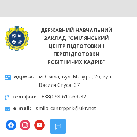
яскравим підтвердженням того, що сучасні
роботодавці щиро зацікавлені у
висококваліфікованих майбутніх фахівцях. […]
ДЕРЖАВНИЙ НАВЧАЛЬНИЙ
ЗАКЛАД "СМІЛЯНСЬКИЙ
ЦЕНТР ПІДГОТОВКИ І
ПЕРЕПІДГОТОВКИ
РОБІТНИЧИХ КАДРІВ"
aдресa:
м. Сміла, вул. Мазура, 26; вул.
Василя Стуса, 37
телефон:
+38(098)612-69-32.
e-mail:
smila-centrpprk@ukr.net
facebook
instagram
youtube