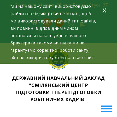
Skip
м. Сміла, вул. Мазура, 26; вул. Василя Стуса, 37
Ми на нашому сайті використовуємо
x
to
файли cookie, якщо ви не згодні, щоб
+38(098)612-69-32.
content
ми використовували даний тип файлів,
facebook
instagram
youtube
ви повинні відповідним чином
встановити налаштування вашого
браузера (в такому випадку ми не
гарантуємо коректної роботи сайту)
або не використовувати наш веб-сайт
ДЕРЖАВНИЙ НАВЧАЛЬНИЙ ЗАКЛАД
"СМІЛЯНСЬКИЙ ЦЕНТР
ПІДГОТОВКИ І ПЕРЕПІДГОТОВКИ
РОБІТНИЧИХ КАДРІВ"