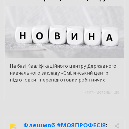
На базі Кваліфікаційного центру Державного
навчального закладу «Смілянський центр
підготовки і перепідготовки робітничих
кадрів» у червні 2026 року здійснено
Читати детальніше
оцінювання і визнання результатів
навчання групи працівників ТОВ « Ектолайн
– захід». За результатами навчання
здобувачі отримали сертифікати про
присвоєння ІІ-го розряду з професії «Слюсар –
Флешмоб
#МОЯПРОФЕСІЯ
:
ремонтник». Такий документ надає