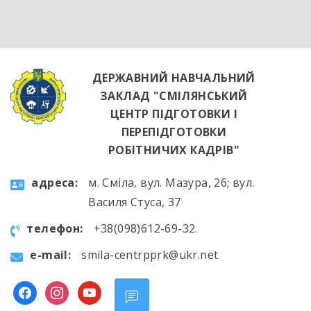
яскравим підтвердженням того, що сучасні
роботодавці щиро зацікавлені у
висококваліфікованих майбутніх фахівцях. […]
ДЕРЖАВНИЙ НАВЧАЛЬНИЙ
ЗАКЛАД "СМІЛЯНСЬКИЙ
ЦЕНТР ПІДГОТОВКИ І
ПЕРЕПІДГОТОВКИ
РОБІТНИЧИХ КАДРІВ"
aдресa:
м. Сміла, вул. Мазура, 26; вул.
Василя Стуса, 37
телефон:
+38(098)612-69-32.
e-mail:
smila-centrpprk@ukr.net
facebook
instagram
youtube