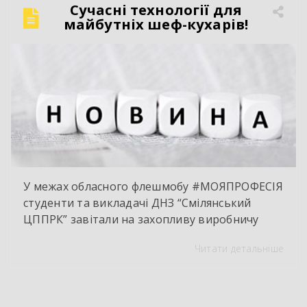
Сучасний автослюсар — це вже давно не про
Сучасні технології для
«просто крутити гайки». Це інтелектуальна
майбутніх шеф-кухарів!
праця, комп’ютерна діагностика, знання
інженерії та філігранна майстерність […]
У межах обласного флешмобу #МОЯПРОФЕСІЯ
студенти та викладачі ДНЗ “Смілянський
ЦППРК” завітали на захопливу виробничу
екскурсію до оновленої кулінарної локації
Читати детальніше
НВК “Лідер”. Світлі кахлі, інноваційне
обладнання та потужна витяжна система —
саме так сьогодні виглядає сучасне робоче
місце успішного кухаря. Цей візит став