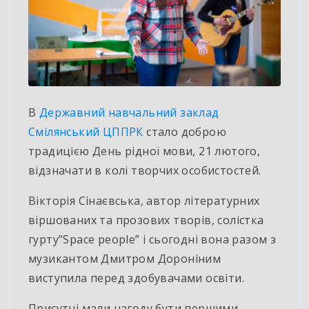
В
Державний навчальний заклад
Смілянський ЦППРК
стало доброю
традицією День рідної мови, 21 лютого,
відзначати в колі творчих особистостей.
Вікторія
Сінаєвська, автор літературних
віршованих та прозових творів, солістка
гурту”Space people” і сьогодні вона разом з
музикантом Дмитром Дороніним
виступила перед здобувачами освіти.
Присутні мали нагоду бути першими