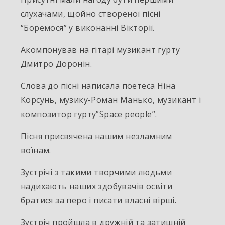
слухачами, щойно створеної пісні
“Боремося” у виконанні Вікторії.
Акомпонував на гітарі музикант гурту
Дмитро Доронін.
Слова до пісні написала поетеса Ніна
Корсунь, музику-Роман Манько, музикант і
композитор гурту”Space people”.
Пісня присвячена нашим незламним
воїнам.
Зустрічі з такими творчими людьми
надихають наших здобувачів освіти
братися за перо і писати власні вірші.
Зустріч пройшла в дружній та затишній