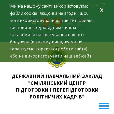
Skip
м. Сміла, вул. Мазура, 26; вул. Василя Стуса, 37
Ми на нашому сайті використовуємо
x
to
файли cookie, якщо ви не згодні, щоб
+38(098)612-69-32.
content
ми використовували даний тип файлів,
facebook
instagram
youtube
ви повинні відповідним чином
встановити налаштування вашого
браузера (в такому випадку ми не
гарантуємо коректної роботи сайту)
або не використовувати наш веб-сайт
ДЕРЖАВНИЙ НАВЧАЛЬНИЙ ЗАКЛАД
"СМІЛЯНСЬКИЙ ЦЕНТР
ПІДГОТОВКИ І ПЕРЕПІДГОТОВКИ
РОБІТНИЧИХ КАДРІВ"