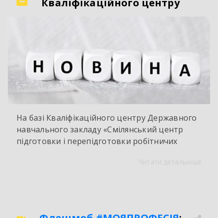
Кваліфікаційного центру
На базі Кваліфікаційного центру Державного
навчального закладу «Смілянський центр
підготовки і перепідготовки робітничих
кадрів» у червні 2026 року здійснено
Читати детальніше
оцінювання і визнання результатів
навчання групи працівників ТОВ « Ектолайн
– захід». За результатами навчання
здобувачі отримали сертифікати про
присвоєння ІІ-го розряду з професії «Слюсар –
Флешмоб
#МОЯПРОФЕСІЯ
: