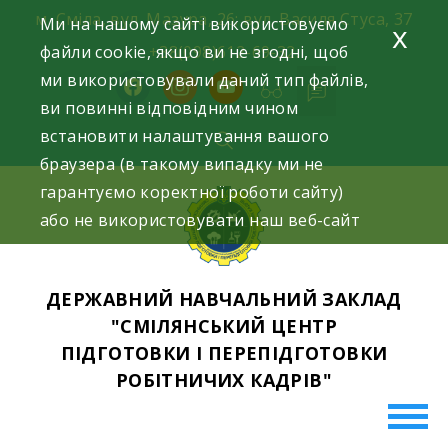
Skip
м. Сміла, вул. Мазура, 26; вул. Василя Стуса, 37
Ми на нашому сайті використовуємо
x
to
файли cookie, якщо ви не згодні, щоб
+38(098)612-69-32.
content
ми використовували даний тип файлів,
facebook
instagram
youtube
ви повинні відповідним чином
встановити налаштування вашого
браузера (в такому випадку ми не
гарантуємо коректної роботи сайту)
або не використовувати наш веб-сайт
ДЕРЖАВНИЙ НАВЧАЛЬНИЙ ЗАКЛАД
"СМІЛЯНСЬКИЙ ЦЕНТР
ПІДГОТОВКИ І ПЕРЕПІДГОТОВКИ
РОБІТНИЧИХ КАДРІВ"