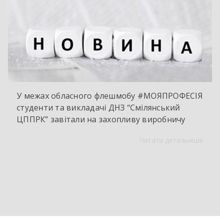
У межах обласного флешмобу #МОЯПРОФЕСІЯ
студенти та викладачі ДНЗ “Смілянський
ЦППРК” завітали на захопливу виробничу
екскурсію до оновленої кулінарної локації
Читати детальніше
НВК “Лідер”. Світлі кахлі, інноваційне
обладнання та потужна витяжна система —
саме так сьогодні виглядає сучасне робоче
місце успішного кухаря. Цей візит став
яскравим підтвердженням того, що сучасні
роботодавці щиро зацікавлені у
висококваліфікованих майбутніх фахівцях. […]