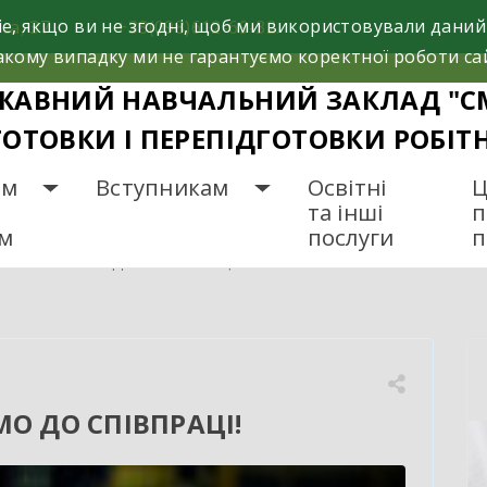
e, якщо ви не згодні, щоб ми використовували даний
са, 37
+38(098)612-69-32.
кому випадку ми не гарантуємо коректної роботи са
ЖАВНИЙ НАВЧАЛЬНИЙ ЗАКЛАД "С
ГОТОВКИ І ПЕРЕПІДГОТОВКИ РОБІТ
ам
Вступникам
Освітні
Ц
та інші
п
ам
послуги
п
АПРОШУЄМО ДО СПІВПРАЦІ!
О ДО СПІВПРАЦІ!