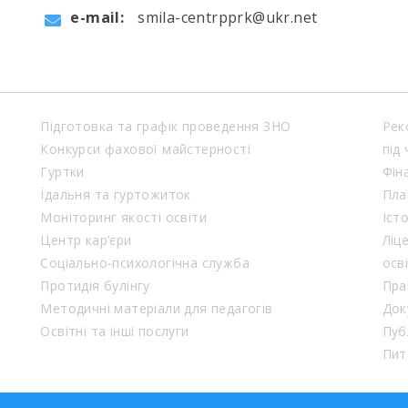
e-mail:
smila-centrpprk@ukr.net
Підготовка та графік проведення ЗНО
Рек
Конкурси фахової майстерності
під
Гуртки
Фін
Їдальня та гуртожиток
Пла
Моніторинг якості освіти
Іст
Центр кар’єри
Ліц
Соціально-психологічна служба
осв
Протидія булінгу
Пра
Методичні матеріали для педагогів
Док
Освітні та інші послуги
Пуб
Пит