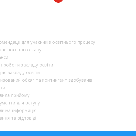
омендації для учасників освітнього процесу
 час воєнного стану
анси
н роботи закладу освіти
орія закладу освіти
ензований обсяг та контингент здобувачів
іти
вила прийому
ументи для вступу
лічна інформація
ання та відповіді