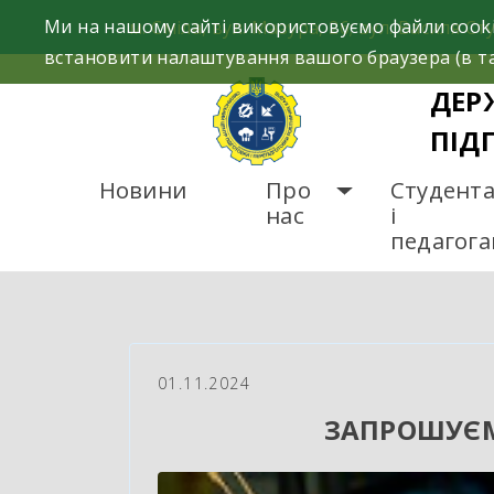
Skip
Ми на нашому сайті використовуємо файли cooki
м. Сміла, вул. Мазура, 26; вул. Василя Сту
to
встановити налаштування вашого браузера (в та
content
ДЕР
ПІД
Новини
Про
Студент
нас
і
педагог
ГОЛОВНА
НОВИНИ
З
01.11.2024
ЗАПРОШУЄМ