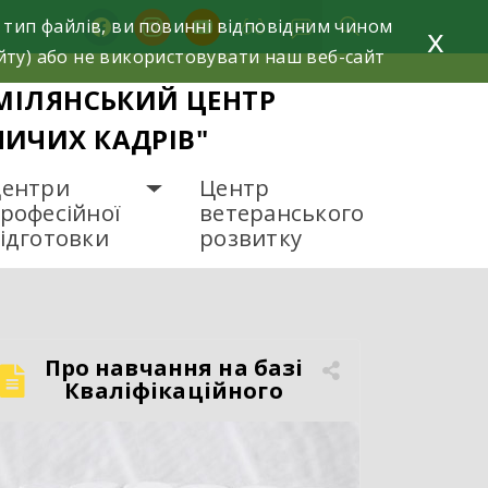
facebook
instagram
youtube
 тип файлів, ви повинні відповідним чином
x
йту) або не використовувати наш веб-сайт
МІЛЯНСЬКИЙ ЦЕНТР
НИЧИХ КАДРІВ"
ентри
Центр
рофесійної
ветеранського
ідготовки
розвитку
Про навчання на базі
Кваліфікаційного
центру