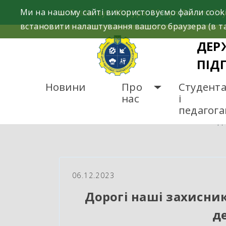
Skip
Ми на нашому сайті використовуємо файли cooki
м. Сміла, вул. Мазура, 26; вул. Василя Сту
to
встановити налаштування вашого браузера (в та
content
ДЕР
ПІД
Новини
Про
Студент
нас
і
педагог
ГОЛОВНА
НОВИНИ
До
06.12.2023
Дорогі наші захисник
д