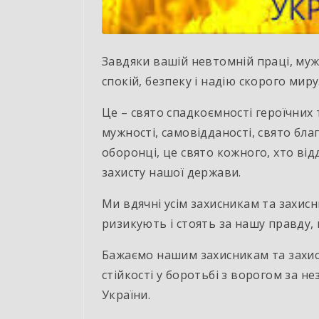
Завдяки вашій невтомній праці, мужн
спокій, безпеку і надію скорого миру
Це – свято спадкоємності героїчних 
мужності, самовідданості, свято бл
оборонці, це свято кожного, хто відд
захисту нашої держави.
Ми вдячні усім захисникам та захис
ризикують і стоять за нашу правду, в
Бажаємо нашим захисникам та захис
стійкості у боротьбі з ворогом за не
України.