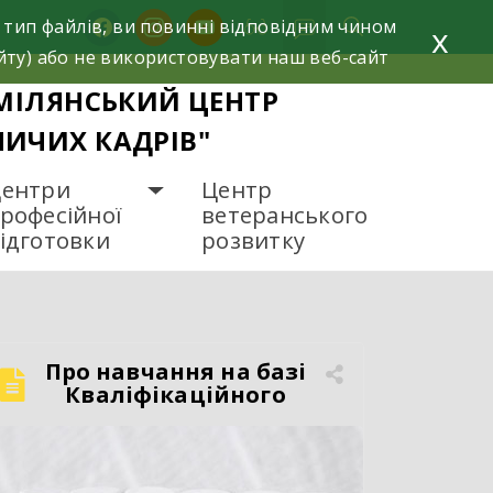
facebook
instagram
youtube
 тип файлів, ви повинні відповідним чином
x
йту) або не використовувати наш веб-сайт
МІЛЯНСЬКИЙ ЦЕНТР
НИЧИХ КАДРІВ"
ентри
Центр
рофесійної
ветеранського
ідготовки
розвитку
Про навчання на базі
Кваліфікаційного
центру