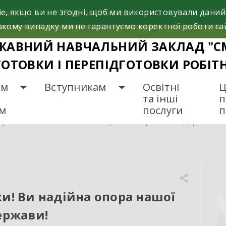
e, якщо ви не згодні, щоб ми використовували даний
са, 37
+38(098)612-69-32.
кому випадку ми не гарантуємо коректної роботи са
ЖАВНИЙ НАВЧАЛЬНИЙ ЗАКЛАД "С
ГОТОВКИ І ПЕРЕПІДГОТОВКИ РОБІТ
ам
Вступникам
Освітні
Ц
та інші
п
ам
послуги
п
рогі наші захисники! Ви надійна опора нашої держави!
и! Ви надійна опора нашої
ержави!