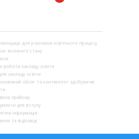
омендації для учасників освітнього процесу
 час воєнного стану
анси
н роботи закладу освіти
орія закладу освіти
ензований обсяг та контингент здобувачів
іти
вила прийому
ументи для вступу
лічна інформація
ання та відповіді