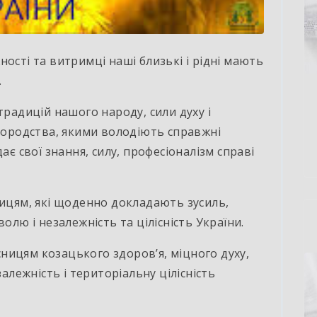
ості та витримці наші близькі і рідні мають
.
традицій нашого народу, сили духу і
агородства, якими володіють справжні
ає свої знання, силу, професіоналізм справі
ницям, які щоденно докладають зусиль,
олю і незалежність та цілісність України.
ницям козацького здоров’я, міцного духу,
залежність і територіальну цілісність