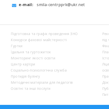
e-mail:
smila-centrpprk@ukr.net
Підготовка та графік проведення ЗНО
Рек
Конкурси фахової майстерності
під
Гуртки
Фін
Їдальня та гуртожиток
Пла
Моніторинг якості освіти
Іст
Центр кар’єри
Ліц
Соціально-психологічна служба
осв
Протидія булінгу
Пра
Методичні матеріали для педагогів
Док
Освітні та інші послуги
Пуб
Пит