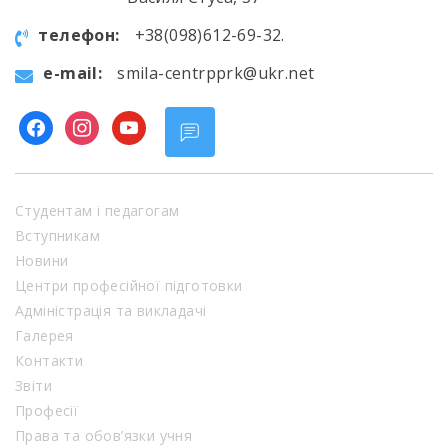
телефон:
+38(098)612-69-32.
e-mail:
smila-centrpprk@ukr.net
facebook
instagram
youtube
Студентам і педагогам
Вступникам
Новини
Центри професійної підготовки
Адміністрація та викладачі
Галерея
Контакти
Звіти
Професії
Права та обов’язки учня