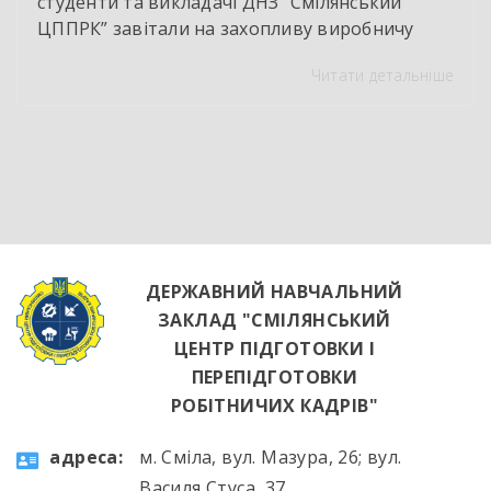
студенти та викладачі ДНЗ “Смілянський
ЦППРК” завітали на захопливу виробничу
екскурсію до оновленої кулінарної локації
Читати детальніше
НВК “Лідер”. Світлі кахлі, інноваційне
обладнання та потужна витяжна система —
саме так сьогодні виглядає сучасне робоче
місце успішного кухаря. Цей візит став
яскравим підтвердженням того, що сучасні
роботодавці щиро зацікавлені у
висококваліфікованих майбутніх фахівцях. […]
ДЕРЖАВНИЙ НАВЧАЛЬНИЙ
ЗАКЛАД "СМІЛЯНСЬКИЙ
ЦЕНТР ПІДГОТОВКИ І
ПЕРЕПІДГОТОВКИ
РОБІТНИЧИХ КАДРІВ"
aдресa:
м. Сміла, вул. Мазура, 26; вул.
Василя Стуса, 37