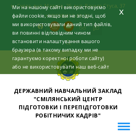
Skip
м. Сміла, вул. Мазура, 26; вул. Василя Стуса, 37
Ми на нашому сайті використовуємо
x
to
файли cookie, якщо ви не згодні, щоб
+38(098)612-69-32.
content
ми використовували даний тип файлів,
facebook
instagram
youtube
ви повинні відповідним чином
встановити налаштування вашого
браузера (в такому випадку ми не
гарантуємо коректної роботи сайту)
або не використовувати наш веб-сайт
ДЕРЖАВНИЙ НАВЧАЛЬНИЙ ЗАКЛАД
"СМІЛЯНСЬКИЙ ЦЕНТР
ПІДГОТОВКИ І ПЕРЕПІДГОТОВКИ
РОБІТНИЧИХ КАДРІВ"